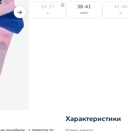
34-37
38-41
42-46
мало
Характеристики
м дизайном - с принтом по
Номер товара