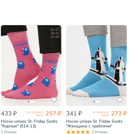
34-37
38-41
38-41
42-46
433 ₽
257 ₽
341 ₽
273 ₽
по клубной
по клубной
карте
карте
Носки unisex St. Friday Socks
Носки unisex St. Friday Socks
"Курлык" (514-13)
"Женщина с граблями"
(894537)
2 Отзыва
2 Отзыва