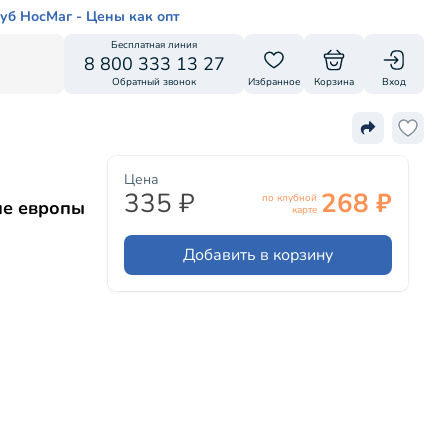
уб НосМаг - Цены как опт
Бесплатная линия
8 800 333 13 27
Обратный звонок
Избранное
Корзина
Вход
Цена
335 ₽
268 ₽
по клубной
ние европы
карте
Добавить в корзину