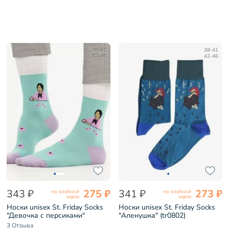
38-41
38-41
42-46
42-46
343 ₽
275 ₽
341 ₽
273 ₽
по клубной
по клубной
карте
карте
Носки unisex St. Friday Socks
Носки unisex St. Friday Socks
"Девочка с персиками"
"Аленушка" (tr0802)
(tr0803)
3 Отзыва