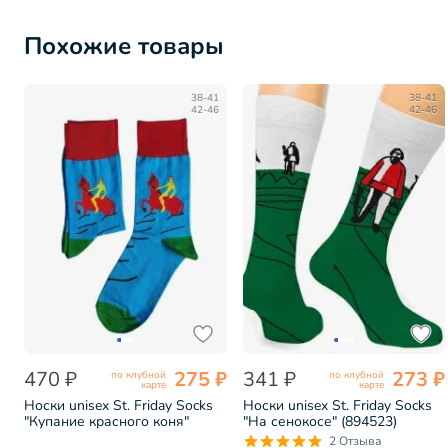
Похожие товары
38-41
38-41
42-46
42-46
470 ₽
275 ₽
341 ₽
273 ₽
по клубной
по клубной
карте
карте
Носки unisex St. Friday Socks
Носки unisex St. Friday Socks
"Купание красного коня"
"На сенокосе" (894523)
(tr0804)
2 Отзыва