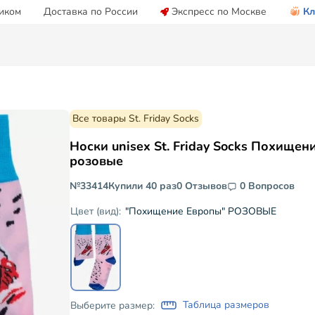
иком
Доставка по России
Экспресс по Москве
Кл
Все товары St. Friday Socks
Носки unisex St. Friday Socks Похище
розовые
№33414
Купили 40 раз
0 Отзывов
0 Вопросов
"Похищение Европы" РОЗОВЫЕ
Цвет (вид):
Таблица размеров
Выберите размер: