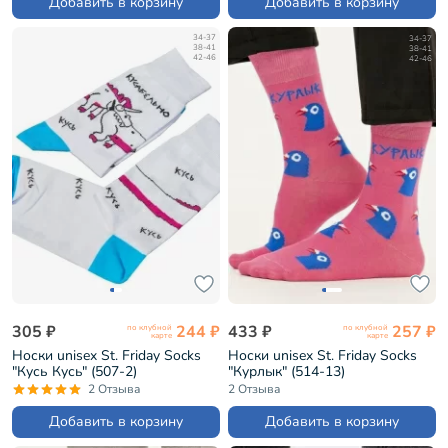
Добавить в корзину
Добавить в корзину
34-37
34-37
38-41
38-41
42-46
42-46
305 ₽
244 ₽
433 ₽
257 ₽
по клубной
по клубной
карте
карте
Носки unisex St. Friday Socks
Носки unisex St. Friday Socks
"Кусь Кусь" (507-2)
"Курлык" (514-13)
2 Отзыва
2 Отзыва
Добавить в корзину
Добавить в корзину