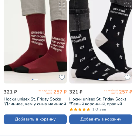
34-37
34-37
38-41
38-41
42-46
42-46
321 ₽
257 ₽
321 ₽
257 ₽
по клубной
по клубной
карте
карте
Носки unisex St. Friday Socks
Носки unisex St. Friday Socks
"Длиннее, чем у сына маминой
"Левый коронный, правый
подруги" (517-4)
похоронный" (523-19)
1 Отзыв
Добавить в корзину
Добавить в корзину