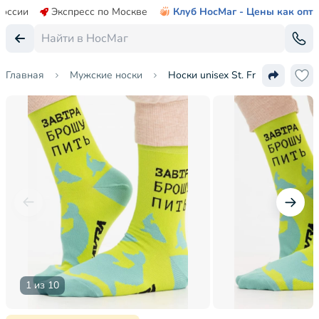
России
Экспресс по Москве
Клуб НосМаг - Цены как опт
Главная
Мужские носки
Носки unisex St. Friday Socks
1 из 10