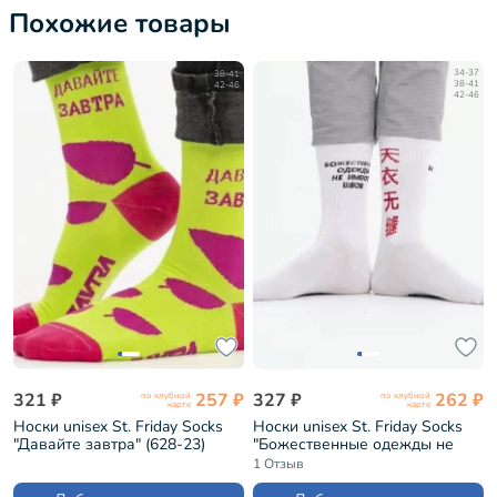
Похожие товары
38-41
34-37
42-46
38-41
42-46
321 ₽
257 ₽
327 ₽
262 ₽
по клубной
по клубной
карте
карте
Носки unisex St. Friday Socks
Носки unisex St. Friday Socks
"Давайте завтра" (628-23)
"Божественные одежды не
имеют швов" (253-2/19.11)
1 Отзыв