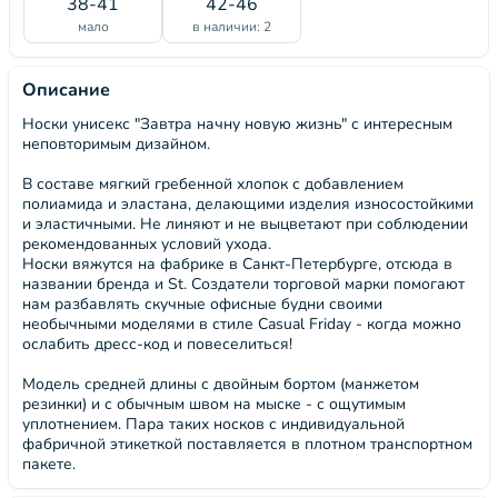
38-41
42-46
мало
в наличии: 2
Описание
Носки унисекс "Завтра начну новую жизнь" с интересным
неповторимым дизайном.
В составе мягкий гребенной хлопок с добавлением
полиамида и эластана, делающими изделия износостойкими
и эластичными. Не линяют и не выцветают при соблюдении
рекомендованных условий ухода.
Носки вяжутся на фабрике в Санкт-Петербурге, отсюда в
названии бренда и St. Создатели торговой марки помогают
нам разбавлять скучные офисные будни своими
необычными моделями в стиле Casual Friday - когда можно
ослабить дресс-код и повеселиться!
Модель средней длины с двойным бортом (манжетом
резинки) и с обычным швом на мыске - с ощутимым
уплотнением. Пара таких носков с индивидуальной
фабричной этикеткой поставляется в плотном транспортном
пакете.