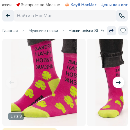
России
Экспресс по Москве
Клуб НосМаг - Цены как опт
Главная
Мужские носки
Носки unisex St. Friday Socks
1 из 9