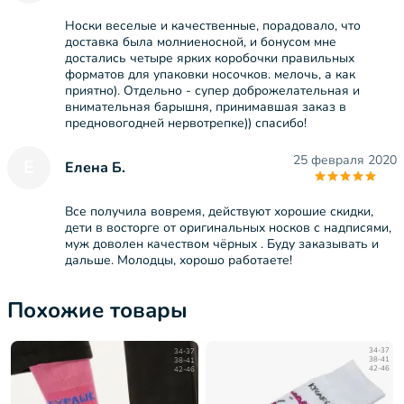
Носки веселые и качественные, порадовало, что
доставка была молниеносной, и бонусом мне
достались четыре ярких коробочки правильных
форматов для упаковки носочков. мелочь, а как
приятно). Отдельно - супер доброжелательная и
внимательная барышня, принимавшая заказ в
предновогодней нервотрепке)) спасибо!
25 февраля 2020
Е
Елена Б.
Все получила вовремя, действуют хорошие скидки,
дети в восторге от оригинальных носков с надписями,
муж доволен качеством чёрных . Буду заказывать и
дальше. Молодцы, хорошо работаете!
Похожие товары
34-37
34-37
38-41
38-41
42-46
42-46