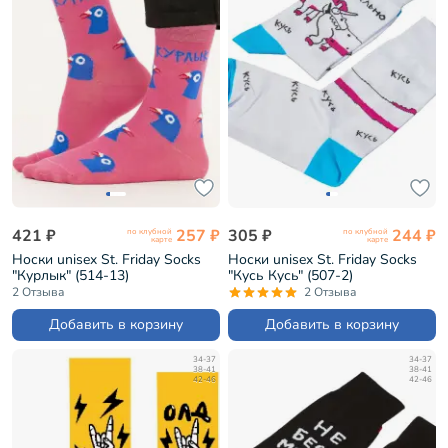
421 ₽
257 ₽
305 ₽
244 ₽
по клубной
по клубной
карте
карте
Носки unisex St. Friday Socks
Носки unisex St. Friday Socks
"Курлык" (514-13)
"Кусь Кусь" (507-2)
2 Отзыва
2 Отзыва
Добавить в корзину
Добавить в корзину
34-37
34-37
38-41
38-41
42-46
42-46