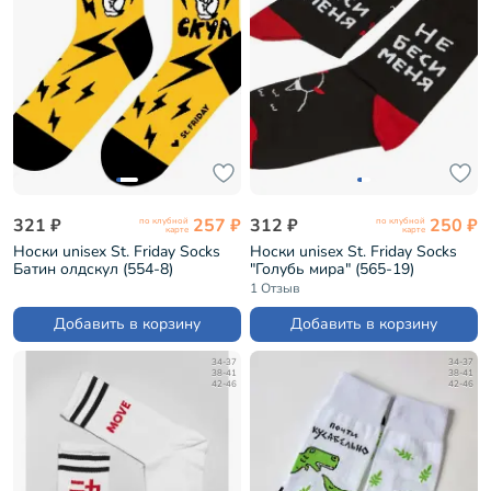
321 ₽
257 ₽
312 ₽
250 ₽
по клубной
по клубной
карте
карте
Носки unisex St. Friday Socks
Носки unisex St. Friday Socks
Батин олдскул (554-8)
"Голубь мира" (565-19)
1 Отзыв
Добавить в корзину
Добавить в корзину
34-37
34-37
38-41
38-41
42-46
42-46