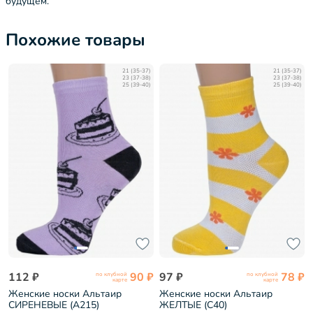
будущем.
Похожие товары
21 (35-37)
21 (35-37)
23 (37-38)
23 (37-38)
25 (39-40)
25 (39-40)
112 ₽
90 ₽
97 ₽
78 ₽
по клубной
по клубной
карте
карте
Женские носки Альтаир
Женские носки Альтаир
СИРЕНЕВЫЕ (А215)
ЖЕЛТЫЕ (С40)