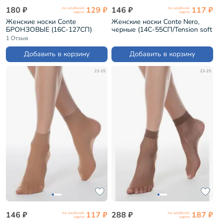
180 ₽
129 ₽
146 ₽
117 ₽
по клубной
по клубной
карте
карте
Женские носки Conte
Женские носки Conte Nero,
БРОНЗОВЫЕ (16С-127СП)
черные (14С-55СП/Tension soft
40Н)
1 Отзыв
Добавить в корзину
Добавить в корзину
23-25
23-25
146 ₽
117 ₽
288 ₽
187 ₽
по клубной
по клубной
карте
карте