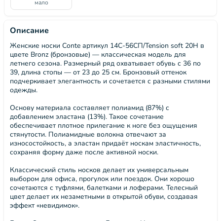
мало
Описание
Женские носки Conte артикул 14С-56СП/Tension soft 20Н в
цвете Bronz (бронзовые) — классическая модель для
летнего сезона. Размерный ряд охватывает обувь с 36 по
39, длина стопы — от 23 до 25 см. Бронзовый оттенок
подчеркивает элегантность и сочетается с разными стилями
одежды.
Основу материала составляет полиамид (87%) с
добавлением эластана (13%). Такое сочетание
обеспечивает плотное прилегание к ноге без ощущения
стянутости. Полиамидные волокна отвечают за
износостойкость, а эластан придаёт носкам эластичность,
сохраняя форму даже после активной носки.
Классический стиль носков делает их универсальным
выбором для офиса, прогулок или поездок. Они хорошо
сочетаются с туфлями, балетками и лоферами. Телесный
цвет делает их незаметными в открытой обуви, создавая
эффект «невидимок».