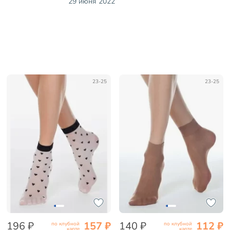
29 июня 2022
23-25
23-25
196 ₽
157 ₽
140 ₽
112 ₽
по клубной
по клубной
карте
карте