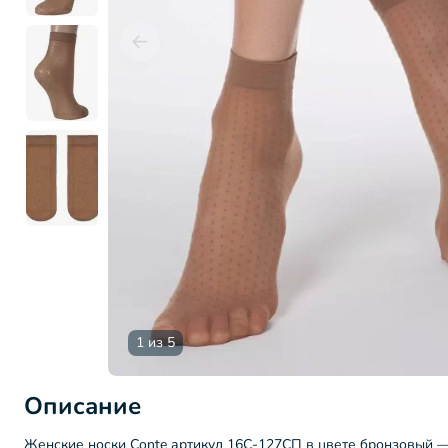
1 из 5
Описание
Женские носки Conte артикул 16С-127СП в цвете бронзовый —