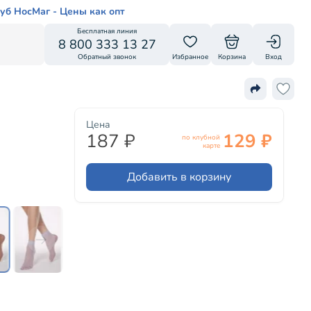
уб НосМаг - Цены как опт
Бесплатная линия
8 800 333 13 27
Обратный звонок
Избранное
Корзина
Вход
Цена
187 ₽
129 ₽
по клубной
карте
Добавить в корзину