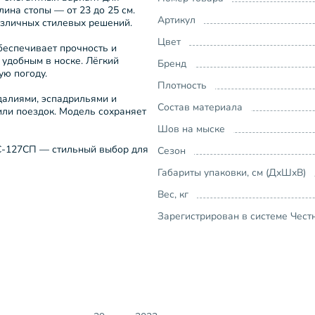
лина стопы — от 23 до 25 см.
Артикул
азличных стилевых решений.
Цвет
беспечивает прочность и
 удобным в носке. Лёгкий
Бренд
ую погоду.
Плотность
далиями, эспадрильями и
Состав материала
или поездок. Модель сохраняет
Шов на мыске
6С-127СП — стильный выбор для
Сезон
Габариты упаковки, см (ДхШхВ)
Вес, кг
Зарегистрирован в системе Чест