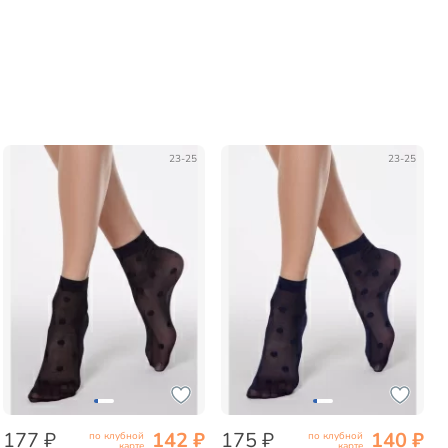
23-25
23-25
177 ₽
142 ₽
175 ₽
140 ₽
по клубной
по клубной
карте
карте