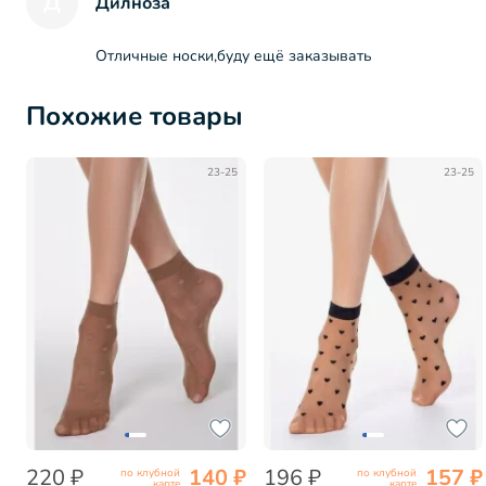
Д
Дилноза
Отличные носки,буду ещё заказывать
Похожие товары
23-25
23-25
220 ₽
140 ₽
196 ₽
157 ₽
по клубной
по клубной
карте
карте