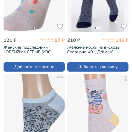
121 ₽
97 ₽
210 ₽
146 ₽
по клубной
по клубной
карте
карте
Женские подследники
Женские носки из вискозы
LORENZline СЕРЫЕ (И30)
Conte рис. 491, ДЖИНС
(19С-189СП)
Добавить в корзину
Добавить в корзину
23-25
23
25