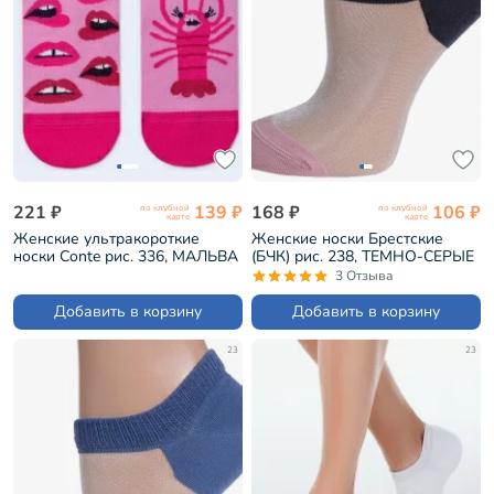
221 ₽
139 ₽
168 ₽
106 ₽
по клубной
по клубной
карте
карте
Женские ультракороткие
Женские носки Брестские
носки Conte рис. 336, МАЛЬВА
(БЧК) рис. 238, ТЕМНО-СЕРЫЕ
(19С-114СП)
(19С1121)
3 Отзыва
Добавить в корзину
Добавить в корзину
23
23