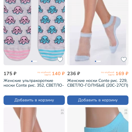
175 ₽
140 ₽
236 ₽
169 ₽
по клубной
по клубной
карте
карте
Женские ультракороткие
Женские носки Conte рис. 229,
носки Conte рис. 352, СВЕТЛО-
СВЕТЛО-ГОЛУБЫЕ (20С-27СП)
СЕРЫЕ (19С-114СП)
Добавить в корзину
Добавить в корзину
23
23
25
25