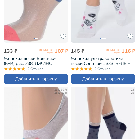
133 ₽
107 ₽
145 ₽
116 ₽
по клубной
по клубной
карте
карте
Женские носки Брестские
Женские ультракороткие
(БЧК) рис. 238, ДЖИНС
носки Conte рис. 333, БЕЛЫЕ
(19С1121)
(15С-46СП)
2 Отзыва
2 Отзыва
Добавить в корзину
Добавить в корзину
23 (36-37)
23
25 (37-38)
25