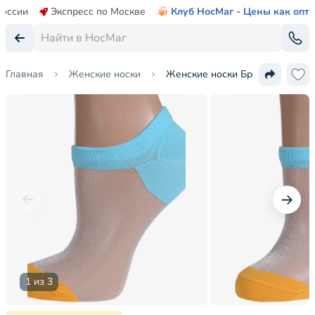
России
Экспресс по Москве
Клуб НосМаг - Цены как опт
Главная
Женские носки
Женские носки Брестские (БЧК
1 из 3