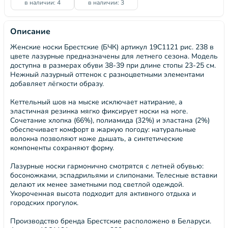
в наличии: 4
в наличии: 3
Описание
Женские носки Брестские (БЧК) артикул 19С1121 рис. 238 в
цвете лазурные предназначены для летнего сезона. Модель
доступна в размерах обуви 38-39 при длине стопы 23-25 см.
Нежный лазурный оттенок с разноцветными элементами
добавляет лёгкости образу.
Кеттельный шов на мыске исключает натирание, а
эластичная резинка мягко фиксирует носки на ноге.
Сочетание хлопка (66%), полиамида (32%) и эластана (2%)
обеспечивает комфорт в жаркую погоду: натуральные
волокна позволяют коже дышать, а синтетические
компоненты сохраняют форму.
Лазурные носки гармонично смотрятся с летней обувью:
босоножками, эспадрильями и слипонами. Телесные вставки
делают их менее заметными под светлой одеждой.
Укороченная высота подходит для активного отдыха и
городских прогулок.
Производство бренда Брестские расположено в Беларуси.