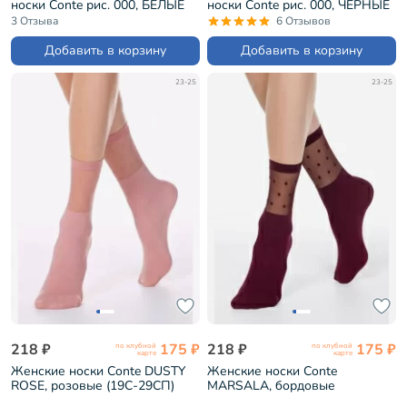
носки Conte рис. 000, БЕЛЫЕ
носки Conte рис. 000, ЧЕРНЫЕ
(18С-4СП)
(18С-4СП)
3 Отзыва
6 Отзывов
Добавить в корзину
Добавить в корзину
23-25
23-25
218 ₽
175 ₽
218 ₽
175 ₽
по клубной
по клубной
карте
карте
Женские носки Conte DUSTY
Женские носки Conte
ROSE, розовые (19С-29СП)
MARSALA, бордовые
(19С-29СП)