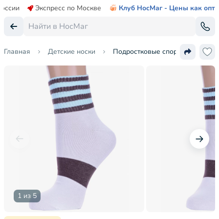
России
Экспресс по Москве
Клуб НосМаг - Цены как опт
Главная
Детские носки
Подростковые спортивные носк
1 из 5