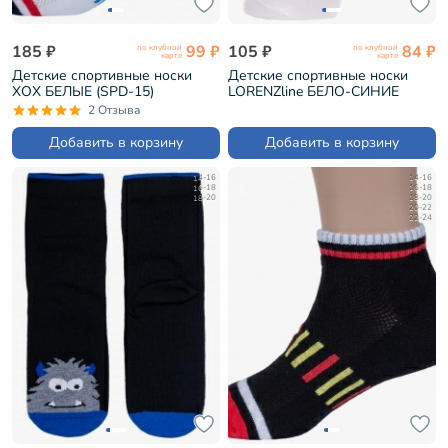
185 ₽
99 ₽
105 ₽
84 ₽
по клубной
по клубной
карте
карте
Детские спортивные носки
Детские спортивные носки
ХОХ БЕЛЫЕ (SPD-15)
LORENZline БЕЛО-СИНИЕ
(П19)
2 Отзыва
Добавить в корзину
Добавить в корзину
14-16
14-16
16-18
16-18
18-20
18-20
20-22
22-24