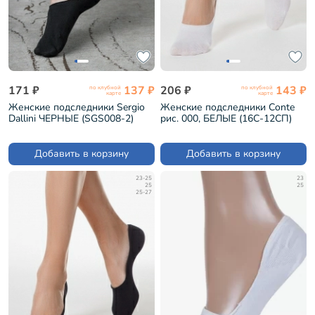
171 ₽
137 ₽
206 ₽
143 ₽
по клубной
по клубной
карте
карте
Женские подследники Sergio
Женские подследники Conte
Dallini ЧЕРНЫЕ (SGS008-2)
рис. 000, БЕЛЫЕ (16С-12СП)
Добавить в корзину
Добавить в корзину
23-25
23
25
25
25-27