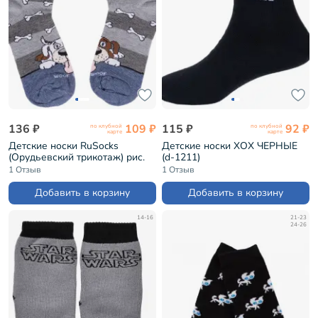
136 ₽
109 ₽
115 ₽
92 ₽
по клубной
по клубной
карте
карте
Детские носки RuSocks
Детские носки ХОХ ЧЕРНЫЕ
(Орудьевский трикотаж) рис.
(d-1211)
02, СЕРЫЕ (Д-53)
1 Отзыв
1 Отзыв
Добавить в корзину
Добавить в корзину
14-16
21-23
24-26