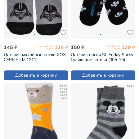
145 ₽
116 ₽
150 ₽
120 ₽
по клубной
по клубной
карте
карте
Детские махровые носки ХОХ
Детские носки St. Friday Socks
СЕРЫЕ (dz-1211)
Гуляющие котики (005-19)
Добавить в корзину
Добавить в корзину
10-12
14-16
12-14
14-16
16-18
8-10