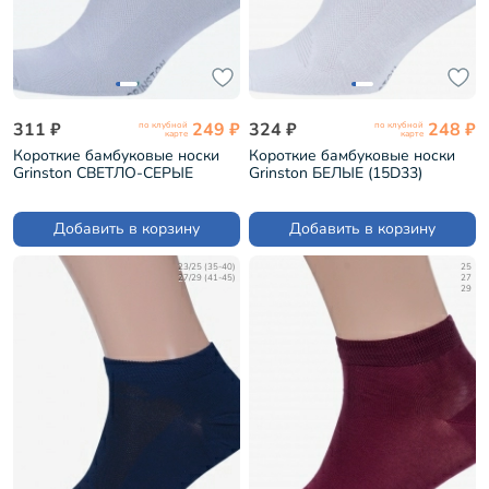
311 ₽
249 ₽
324 ₽
248 ₽
по клубной
по клубной
карте
карте
Короткие бамбуковые носки
Короткие бамбуковые носки
Grinston СВЕТЛО-СЕРЫЕ
Grinston БЕЛЫЕ (15D33)
(15D33)
Добавить в корзину
Добавить в корзину
23/25 (35-40)
25
27/29 (41-45)
27
29