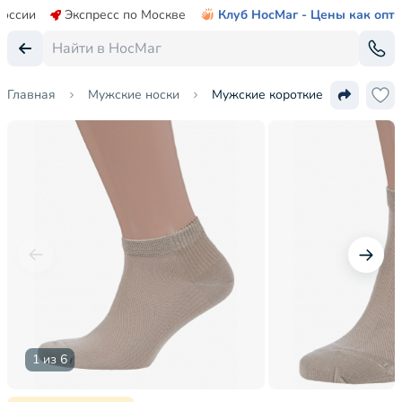
России
Экспресс по Москве
Клуб НосМаг - Цены как опт
Главная
Мужские носки
Мужские короткие носки из мик
1 из 6