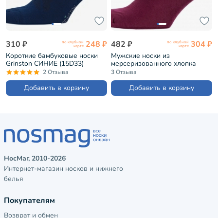
310 ₽
248 ₽
482 ₽
304 ₽
по клубной
по клубной
карте
карте
Короткие бамбуковые носки
Мужские носки из
Grinston СИНИЕ (15D33)
мерсеризованного хлопка
Sergio Di Calze БОРДОВЫЕ
2 Отзыва
3 Отзыва
(17SC7)
Добавить в корзину
Добавить в корзину
НосМаг, 2010-2026
Интернет-магазин носков и нижнего
белья
Покупателям
Возврат и обмен