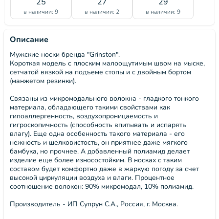
25
27
29
в наличии: 9
в наличии: 2
в наличии: 9
Описание
Мужские носки бренда "Grinston".
Короткая модель с плоским малоощутимым швом на мыске,
сетчатой вязкой на подъеме стопы и с двойным бортом
(манжетом резинки).
Связаны из микромодального волокна - гладкого тонкого
материала, обладающего такими свойствами как
гипоаллергенность, воздухопроницаемость и
гигроскопичность (способность впитывать и испарять
влагу). Еще одна особенность такого материала - его
нежность и шелковистость, он приятнее даже мягкого
бамбука, но прочнее. А добавленный полиамид делает
изделие еще более износостойким. В носках с таким
составом будет комфортно даже в жаркую погоду за счет
высокой циркуляции воздуха и влаги. Процентное
соотношение волокон: 90% микромодал, 10% полиамид.
Производитель - ИП Супрун С.А., Россия, г. Москва.