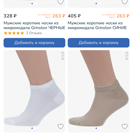
328 ₽
263 ₽
405 ₽
263 ₽
по клубной
по клубной
карте
карте
Мужские короткие носки из
Мужские короткие носки из
микромодала Grinston ЧЕРНЫЕ
микромодала Grinston СИНИЕ
(15D10)
(15D10)
2 Отзыва
Добавить в корзину
Добавить в корзину
25
25
27
27
29
29