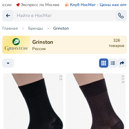
России
Экспресс по Москве
Клуб НосМаг - Цены как опт
Главная
Бренды
Grinston
326
Grinston
товаров
Россия
25
25
29
27
29