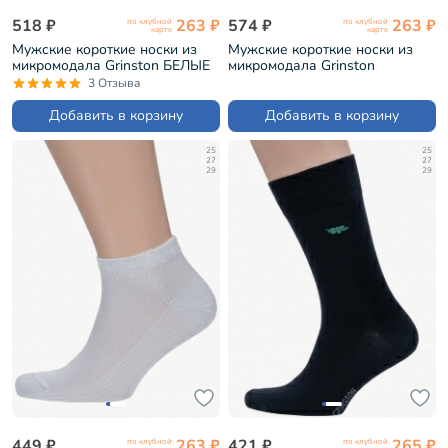
518 ₽
263 ₽
574 ₽
263 ₽
по клубной
по клубной
карте
карте
Мужские короткие носки из
Мужские короткие носки из
микромодала Grinston БЕЛЫЕ
микромодала Grinston
(15D10)
БЕЖЕВЫЕ (15D10)
3 Отзыва
Добавить в корзину
Добавить в корзину
25
25
27
27
29
29
449 ₽
263 ₽
421 ₽
265 ₽
по клубной
по клубной