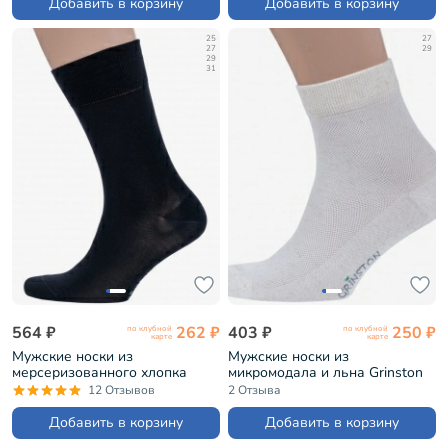
Добавить в корзину
Добавить в корзину
25
27
27
29
29
31
564 ₽
262 ₽
403 ₽
250 ₽
по клубной
по клубной
карте
карте
Мужские носки из
Мужские носки из
мерсеризованного хлопка
микромодала и льна Grinston
Grinston ЧЕРНЫЕ (15D3)
НАТУРАЛЬНЫЕ (15D32)
12 Отзывов
2 Отзыва
Добавить в корзину
Добавить в корзину