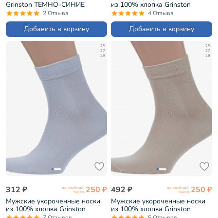
Grinston ТЕМНО-СИНИЕ
из 100% хлопка Grinston
(15D11)
ЧЕРНЫЕ (15D12)
2 Отзыва
4 Отзыва
Добавить в корзину
Добавить в корзину
25
25
27
27
29
29
312 ₽
250 ₽
492 ₽
250 ₽
по клубной
по клубной
карте
карте
Мужские укороченные носки
Мужские укороченные носки
из 100% хлопка Grinston
из 100% хлопка Grinston
СВЕТЛО-СЕРЫЕ (15D12)
БЕЖЕВЫЕ (15D12)
7 Отзывов
5 Отзывов