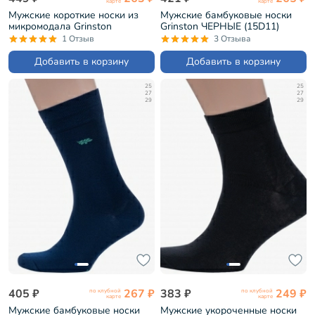
карте
карте
Мужские короткие носки из
Мужские бамбуковые носки
микромодала Grinston
Grinston ЧЕРНЫЕ (15D11)
СВЕТЛО-СЕРЫЕ (15D10)
1 Отзыв
3 Отзыва
Добавить в корзину
Добавить в корзину
25
25
27
27
29
29
405 ₽
267 ₽
383 ₽
249 ₽
по клубной
по клубной
карте
карте
Мужские бамбуковые носки
Мужские укороченные носки