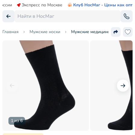
России
Экспресс по Москве
Клуб НосМаг - Цены как опт
Главная
Мужские носки
Мужские медицинские носки из 
1 из 6