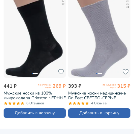
27
27
29
29
31
441 ₽
269 ₽
393 ₽
315 ₽
по клубной
по клубной
карте
карте
Мужские носки из 100%
Мужские носки медицинские
микромодала Grinston ЧЕРНЫЕ
Dr. Feet СВЕТЛО-СЕРЫЕ
(15D7)
(15DF1)
6 Отзывов
4 Отзыва
Добавить в корзину
Добавить в корзину