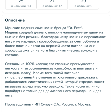
25
27
29
в наличии: 13
в наличии: 12
в наличии: 9
Описание
Мужские медицинские носки бренда "Dr. Feet".
Модель средней длины с плоским малоощутимым швом на
мыске и без резинки, благодаря чему носки не пережимают
ногу и не нарушают кровообращение; за счет рубчика и
более плотной вязки на верхней части паголенка они
хорошо держатся на ноге без синтетических волокон в
составе.
Связаны из 100% хлопка; его главные преимущества -
легкость и гигроскопичность (способность впитывать и
испарять влагу). Кроме того, такой материал
гипоаллергенный в отличие от хлопкового трикотажа с
добавлением синтетических нитей, который изредка может
вызывать аллергическую реакцию. Такие носки отлично
подойдут не только для демисезонного периода, но и для
лета.
Производитель - ИП Супрун С.А., Россия, г. Москва.