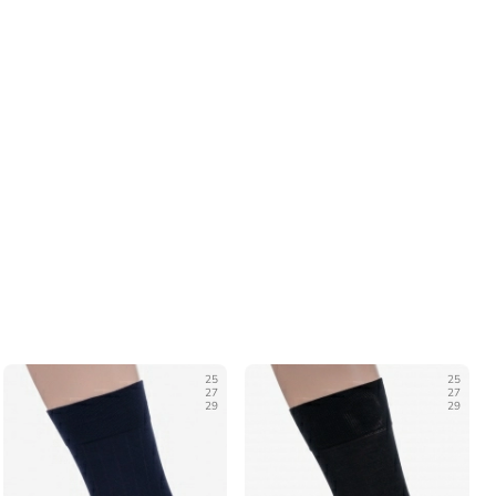
25
25
27
27
29
29