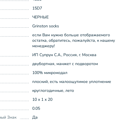
15D7
ЧЕРНЫЕ
Grinston socks
если Вам нужно больше отображаемого
остатка, обратитесь, пожалуйста, к нашему
менеджеру!
ИП Супрун С.А., Россия, г. Москва
двубортная, манжет с подворотом
100% микромодал
плоский, есть малоощутимое уплотнение
круглогодичные, лето
10 x 1 x 20
0.05
ный Знак
Да