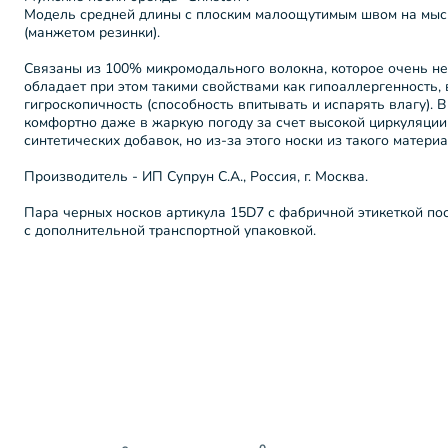
Модель средней длины с плоским малоощутимым швом на мыск
(манжетом резинки).
Связаны из 100% микромодального волокна, которое очень не
обладает при этом такими свойствами как гипоаллергенность,
гигроскопичность (способность впитывать и испарять влагу). В
комфортно даже в жаркую погоду за счет высокой циркуляции в
синтетических добавок, но из-за этого носки из такого матери
Производитель - ИП Супрун С.А., Россия, г. Москва.
Пара черных носков артикула 15D7 с фабричной этикеткой по
с дополнительной транспортной упаковкой.