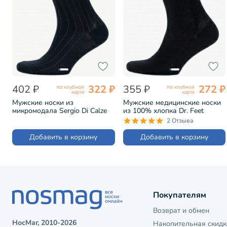
402 ₽
322 ₽
355 ₽
272 ₽
по клубной
по клубной
карте
карте
Мужские носки из
Мужские медицинские носки
микромодала Sergio Di Calze
из 100% хлопка Dr. Feet
ЧЕРНЫЕ (15SC2)
ЧЕРНЫЕ (15DF2)
2 Отзыва
Добавить в корзину
Добавить в корзину
Покупателям
Возврат и обмен
НосМаг, 2010-2026
Накопительная скидк