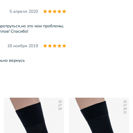
5 апреля 2020
ротруться,но это мои проблемы,
ллов! Спасибо!
18 ноября 2019
льно вернусь
25
25
27
27
29
29
31