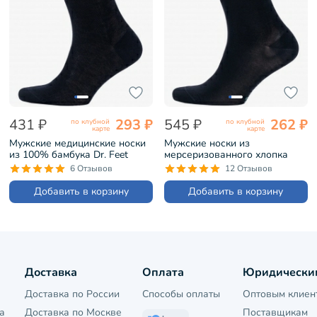
431 ₽
293 ₽
545 ₽
262 ₽
по клубной
по клубной
карте
карте
Мужские медицинские носки
Мужские носки из
из 100% бамбука Dr. Feet
мерсеризованного хлопка
ЧЕРНЫЕ (19DF1)
Grinston ЧЕРНЫЕ (15D3)
6 Отзывов
12 Отзывов
Добавить в корзину
Добавить в корзину
Доставка
Оплата
Юридически
Доставка по России
Способы оплаты
Оптовым клиен
а
Доставка по Москве
Поставщикам