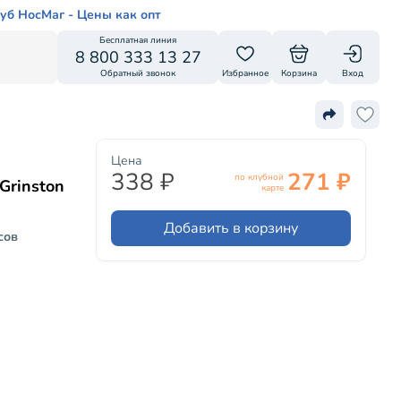
уб НосМаг - Цены как опт
Бесплатная линия
8 800 333 13 27
Обратный звонок
Избранное
Корзина
Вход
Цена
338 ₽
271 ₽
по клубной
Grinston
карте
Добавить в корзину
сов