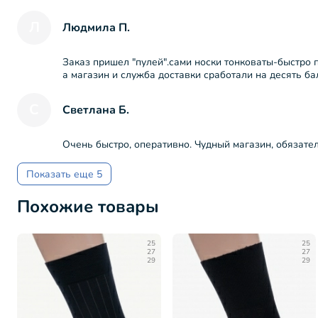
Л
Людмила П.
Заказ пришел "пулей".сами носки тонковаты-быстро п
а магазин и служба доставки сработали на десять ба
С
Светлана Б.
Очень быстро, оперативно. Чудный магазин, обязате
Показать еще 5
Похожие товары
25
25
27
27
29
29