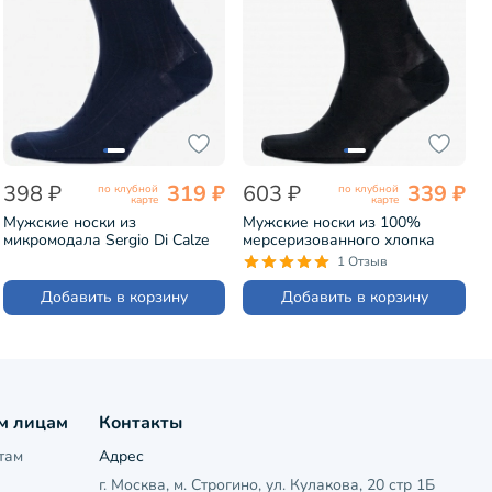
398 ₽
319 ₽
603 ₽
339 ₽
по клубной
по клубной
карте
карте
Мужские носки из
Мужские носки из 100%
микромодала Sergio Di Calze
мерсеризованного хлопка
СИНИЕ (15SC2)
Sergio Di Calze ЧЕРНЫЕ
1 Отзыв
(15SC1)
Добавить в корзину
Добавить в корзину
м лицам
Контакты
там
Адрес
г. Москва, м. Строгино, ул. Кулакова, 20 стр 1Б