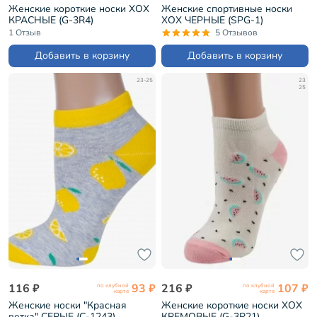
Женские короткие носки ХОХ
Женские спортивные носки
КРАСНЫЕ (G-3R4)
ХОХ ЧЕРНЫЕ (SPG-1)
1 Отзыв
5 Отзывов
Добавить в корзину
Добавить в корзину
23-25
23
25
116 ₽
93 ₽
216 ₽
107 ₽
по клубной
по клубной
карте
карте
Женские носки "Красная
Женские короткие носки ХОХ
ветка" СЕРЫЕ (С-1243)
КРЕМОВЫЕ (G-3R21)