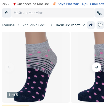
России
Экспресс по Москве
Клуб НосМаг - Цены как опт
Главная
Женские носки
Женские короткие носки ХОХ
1 из 5