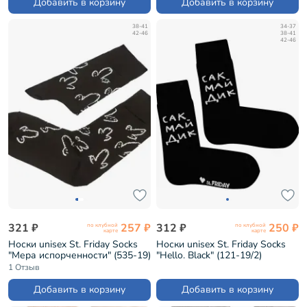
Добавить в корзину
Добавить в корзину
38-41
34-37
42-46
38-41
42-46
321 ₽
257 ₽
312 ₽
250 ₽
по клубной
по клубной
карте
карте
Носки unisex St. Friday Socks
Носки unisex St. Friday Socks
"Мера испорченности" (535-19)
"Hello. Black" (121-19/2)
1 Отзыв
Добавить в корзину
Добавить в корзину