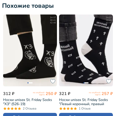
Похожие товары
34-37
34-37
38-41
38-41
42-46
42-46
312 ₽
250 ₽
321 ₽
257 ₽
по клубной
по клубной
карте
карте
Носки unisex St. Friday Socks
Носки unisex St. Friday Socks
"ХЗ" (526-19)
"Левый коронный, правый
похоронный" (523-19)
2 Отзыва
1 Отзыв