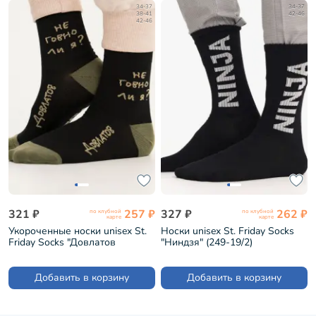
34-37
34-37
38-41
42-46
42-46
321 ₽
257 ₽
327 ₽
262 ₽
по клубной
по клубной
карте
карте
Укороченные носки unisex St.
Носки unisex St. Friday Socks
Friday Socks "Довлатов
"Ниндзя" (249-19/2)
спрашивает" (425-19)
Добавить в корзину
Добавить в корзину