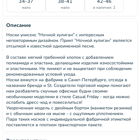
34-37
38-41
42-46
мало
мало
в наличии: 2
Описание
Носки унисекс "Ночной хулиган" с интересным
неповторимым дизайном. Принт “Ночной хулиган” является
отсылкой к известной одноименной песне.
В составе мягкий гребенной хлопок с добавлением
полиамида и эластана, делающими изделия износостойкими
и эластичными. Не линяют и не выцветают при соблюдении
рекомендованных условий ухода.
Носки вяжутся на фабрике в Санкт-Петербурге, отсюда в
названии бренда и St. Создатели торговой марки помогают
нам разбавлять скучные офисные будни своими
необычными моделями в стиле Casual Friday - когда можно
ослабить дресс-код и повеселиться!
Укороченная модель с двойным бортом (манжетом резинки)
и с обычным швом на мыске - с ощутимым уплотнением.
Пара таких носков с индивидуальной фабричной этикеткой
поставляется в плотном транспортном пакете.