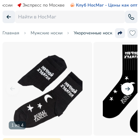
России
Экспресс по Москве
Клуб НосМаг - Цены как опт
Главная
Мужские носки
Укороченные носки unisex St. Fr
1 из 4