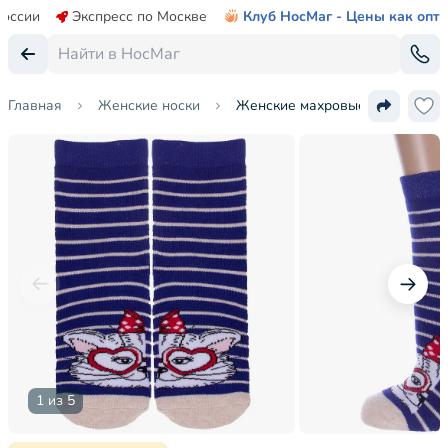
России
Экспресс по Москве
Клуб НосМаг - Цены как опт
Главная
Женские носки
Женские махровые носки Hobby
1 из 5