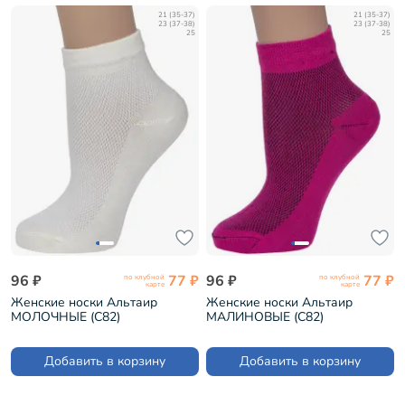
21 (35-37)
21 (35-37)
23 (37-38)
23 (37-38)
25
25
96 ₽
77 ₽
96 ₽
77 ₽
по клубной
по клубной
карте
карте
Женские носки Альтаир
Женские носки Альтаир
МОЛОЧНЫЕ (С82)
МАЛИНОВЫЕ (С82)
Добавить в корзину
Добавить в корзину