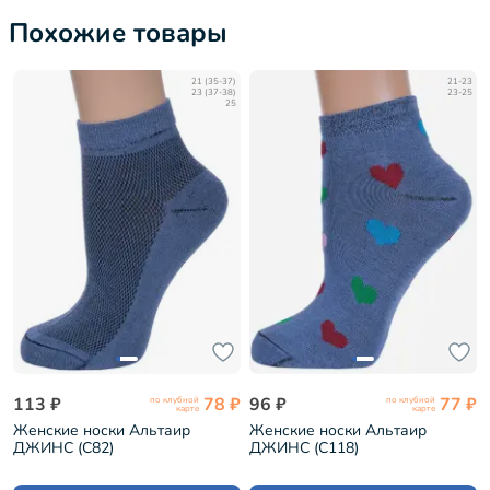
Похожие товары
21 (35-37)
21-23
23 (37-38)
23-25
25
113 ₽
78 ₽
96 ₽
77 ₽
по клубной
по клубной
карте
карте
Женские носки Альтаир
Женские носки Альтаир
ДЖИНС (С82)
ДЖИНС (С118)