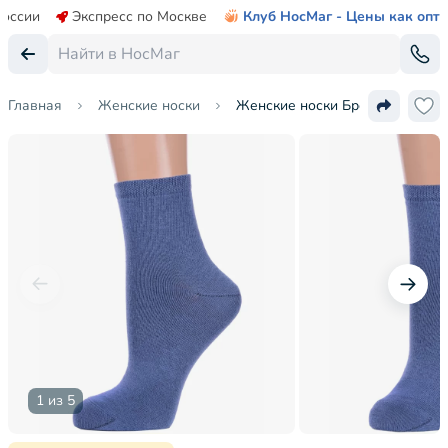
России
Экспресс по Москве
Клуб НосМаг - Цены как опт
Главная
Женские носки
Женские носки Брестские (БЧК
1 из 5