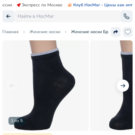
России
Экспресс по Москве
Клуб НосМаг - Цены как опт
Главная
Женские носки
Женские носки Брестские (БЧК
1 из 5