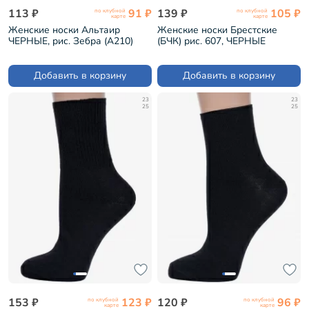
113 ₽
91 ₽
139 ₽
105 ₽
по клубной
по клубной
карте
карте
Женские носки Альтаир
Женские носки Брестские
ЧЕРНЫЕ, рис. Зебра (А210)
(БЧК) рис. 607, ЧЕРНЫЕ
(14с1100)
Добавить в корзину
Добавить в корзину
23
23
25
25
153 ₽
123 ₽
120 ₽
96 ₽
по клубной
по клубной
карте
карте