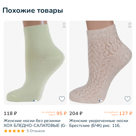
Похожие товары
23
23
25
25
118 ₽
95 ₽
204 ₽
127 ₽
по клубной
по клубной
карте
карте
Женские носки без резинки
Женские укороченные носки
ХОХ БЛЕДНО-САЛАТОВЫЕ (G-
Брестские (БЧК) рис. 116,
1406)
НАТУРАЛЬНЫЕ (19С1608)
5 Отзывов