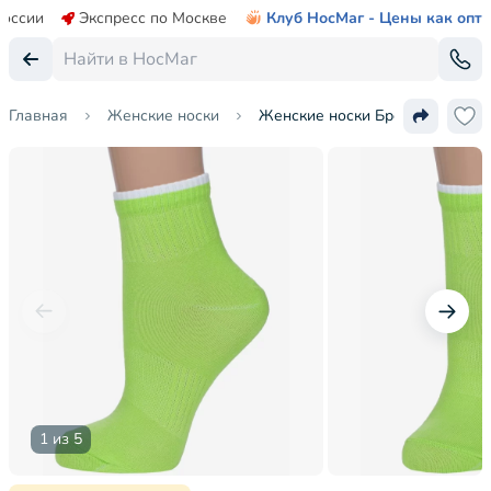
России
Экспресс по Москве
Клуб НосМаг - Цены как опт
Главная
Женские носки
Женские носки Брестские (БЧК
1 из 5