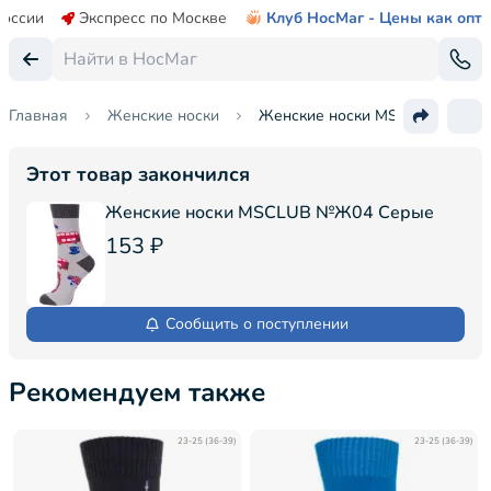
России
Экспресс по Москве
Клуб НосМаг - Цены как опт
Главная
Женские носки
Женские носки MSCLUB №Ж04
Этот товар закончился
Женские носки MSCLUB №Ж04 Серые
153 ₽
Сообщить о поступлении
Рекомендуем также
23-25 (36-39)
23-25 (36-39)