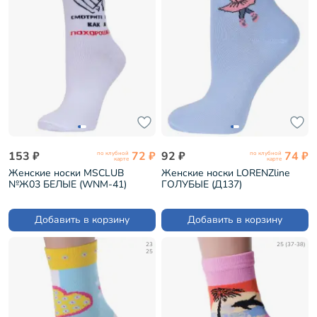
153 ₽
72 ₽
92 ₽
74 ₽
по клубной
по клубной
карте
карте
Женские носки MSCLUB
Женские носки LORENZline
№Ж03 БЕЛЫЕ (WNM-41)
ГОЛУБЫЕ (Д137)
Добавить в корзину
Добавить в корзину
23
25 (37-38)
25