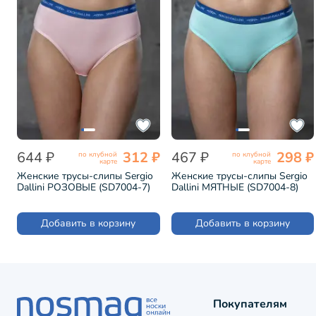
644 ₽
312 ₽
467 ₽
298 ₽
по клубной
по клубной
карте
карте
Женские трусы-слипы Sergio
Женские трусы-слипы Sergio
Dallini РОЗОВЫЕ (SD7004-7)
Dallini МЯТНЫЕ (SD7004-8)
Добавить в корзину
Добавить в корзину
Покупателям