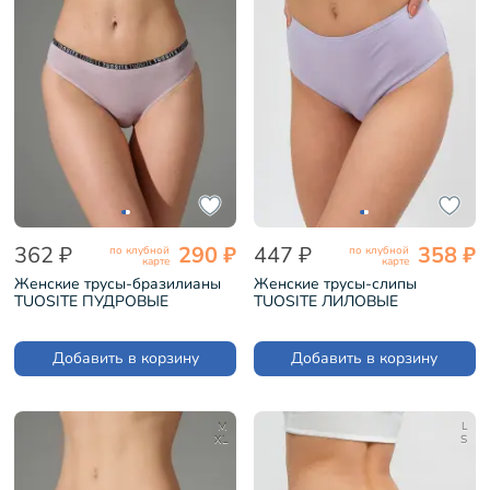
362 ₽
290 ₽
447 ₽
358 ₽
по клубной
по клубной
карте
карте
Женские трусы-бразилианы
Женские трусы-слипы
TUOSITE ПУДРОВЫЕ
TUOSITE ЛИЛОВЫЕ
(TSW006-22)
(WSN236-3)
Добавить в корзину
Добавить в корзину
M
L
XL
S