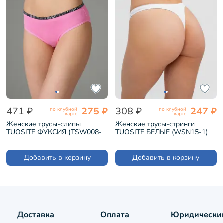
471 ₽
275 ₽
308 ₽
247 ₽
по клубной
по клубной
карте
карте
Женские трусы-слипы
Женские трусы-стринги
TUOSITE ФУКСИЯ (TSW008-
TUOSITE БЕЛЫЕ (WSN15-1)
22)
Добавить в корзину
Добавить в корзину
Доставка
Оплата
Юридически