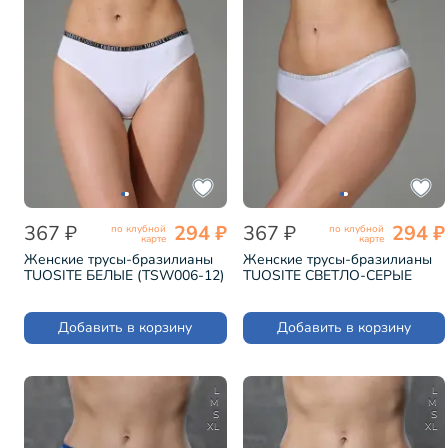
367 ₽
294 ₽
367 ₽
294 ₽
по клубной
по клубной
карте
карте
Женские трусы-бразилианы
Женские трусы-бразилианы
TUOSITE БЕЛЫЕ (TSW006-12)
TUOSITE СВЕТЛО-СЕРЫЕ
(TSW006-24)
Добавить в корзину
Добавить в корзину
L
L
M
M
S
S
XL
XL