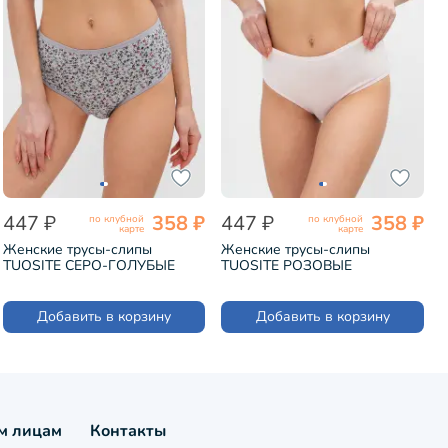
447 ₽
358 ₽
447 ₽
358 ₽
по клубной
по клубной
карте
карте
Женские трусы-слипы
Женские трусы-слипы
TUOSITE СЕРО-ГОЛУБЫЕ
TUOSITE РОЗОВЫЕ
(WSN235-2)
(WSN236-2)
Добавить в корзину
Добавить в корзину
м лицам
Контакты