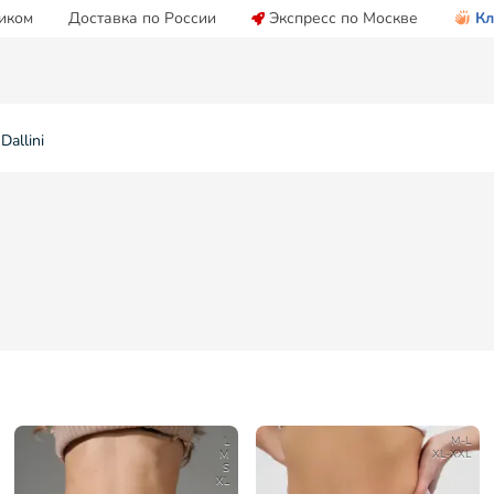
иком
Доставка по России
Экспресс по Москве
Кл
allini
L
M-L
M
XL-XXL
S
XL