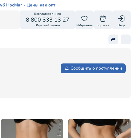
уб НосМаг - Цены как опт
Бесплатная линия
8 800 333 13 27
Обратный звонок
Избранное
Корзина
Вход
Сообщить о поступлении
L
S
M
S
XL