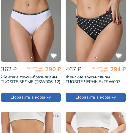
362 ₽
290 ₽
467 ₽
294 ₽
по клубной
по клубной
карте
карте
Женские трусы-бразилианы
Женские трусы-слипы
TUOSITE БЕЛЫЕ (TSW006-12)
TUOSITE ЧЕРНЫЕ (TSW007-
11)
Добавить в корзину
Добавить в корзину
M-L
M-L