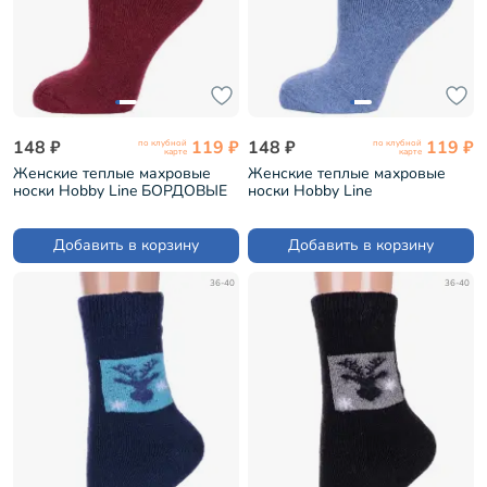
148 ₽
119 ₽
148 ₽
119 ₽
по клубной
по клубной
карте
карте
Женские теплые махровые
Женские теплые махровые
носки Hobby Line БОРДОВЫЕ
носки Hobby Line
(Нжамв6008-9)
ДЖИНСОВЫЕ (Нжамв6008-9)
Добавить в корзину
Добавить в корзину
36-40
36-40