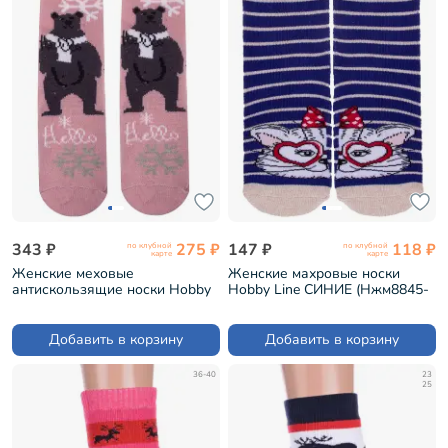
343 ₽
275 ₽
147 ₽
118 ₽
по клубной
по клубной
карте
карте
Женские меховые
Женские махровые носки
антискользящие носки Hobby
Hobby Line СИНИЕ (Нжм8845-
Line РОЗОВЫЕ (Нжмех3097-
04-01)
05-10)
Добавить в корзину
Добавить в корзину
36-40
23
25