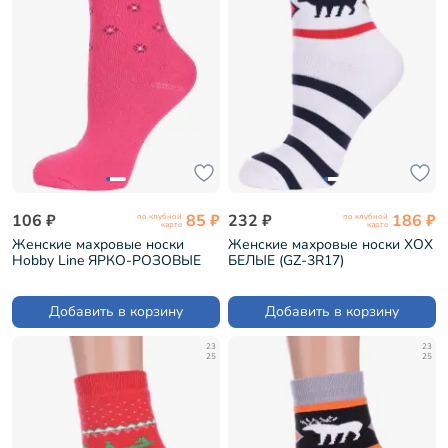
106 ₽
85 ₽
232 ₽
186 ₽
по клубной
по клубной
карте
карте
Женские махровые носки
Женские махровые носки ХОХ
Hobby Line ЯРКО-РОЗОВЫЕ
БЕЛЫЕ (GZ-3R17)
(Нжм8833-2)
Добавить в корзину
Добавить в корзину
23
23
25
25