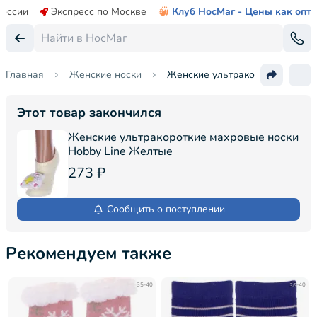
России
Экспресс по Москве
Клуб НосМаг - Цены как опт
Главная
Женские носки
Женские ультракороткие махро
Этот товар закончился
Женские ультракороткие махровые носки
Hobby Line Желтые
273 ₽
Сообщить о поступлении
Рекомендуем также
35-40
36-40