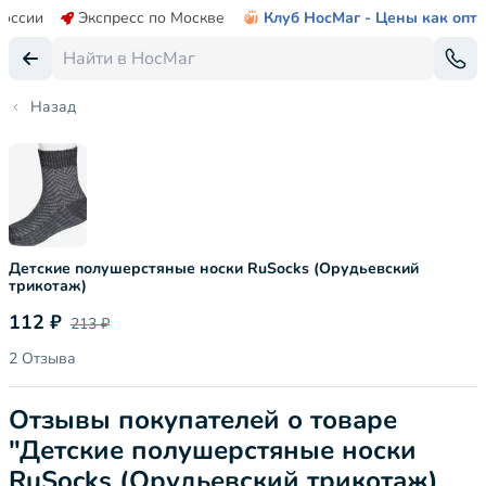
России
Экспресс по Москве
Клуб НосМаг - Цены как опт
Назад
Детские полушерстяные носки RuSocks (Орудьевский
трикотаж)
112 ₽
213 ₽
2 Отзыва
Отзывы покупателей о товаре
"Детские полушерстяные носки
RuSocks (Орудьевский трикотаж)