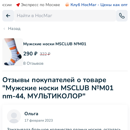
России
Экспресс по Москве
Клуб НосМаг - Цены как опт
Назад
Мужские носки MSCLUB №М01
290 ₽
322 ₽
8 Отзывов
Отзывы покупателей о товаре
"Мужские носки MSCLUB №М01
nm-44, МУЛЬТИКОЛОР"
Ольга
17 февраля 2023
Заказывала большое количество разных носков, осталась