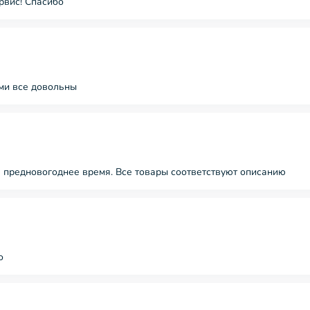
рвис! Спасибо
ами все довольны
ря предновогоднее время. Все товары соответствуют описанию
о