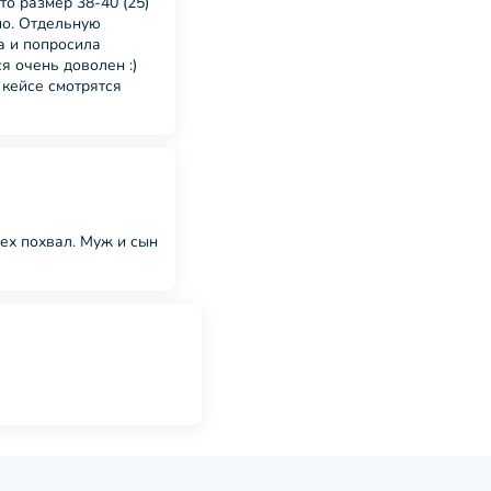
о размер 38-40 (25)
ошо. Отдельную
а и попросила
я очень доволен :)
 кейсе смотрятся
ех похвал. Муж и сын