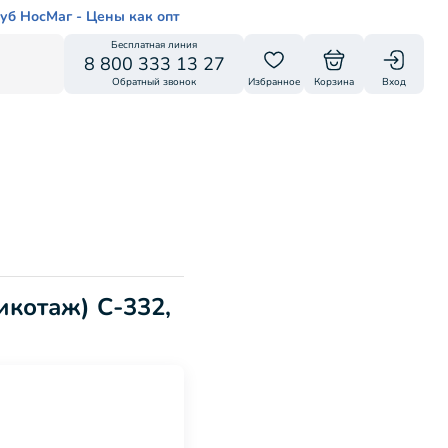
уб НосМаг - Цены как опт
Бесплатная линия
8 800 333 13 27
Обратный звонок
Избранное
Корзина
Вход
икотаж) С-332,