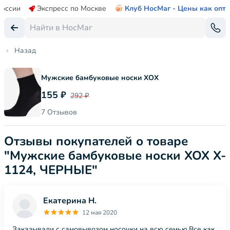
России
Экспресс по Москве
Клуб НосМаг - Цены как опт
Назад
Мужские бамбуковые носки ХОХ
155 ₽
292 ₽
7 Отзывов
Отзывы покупателей о товаре
"Мужские бамбуковые носки ХОХ X-
1124, ЧЕРНЫЕ"
Екатерина Н.
12 мая 2020
Заказывали с самовывозом носочки на всю семью.Все как