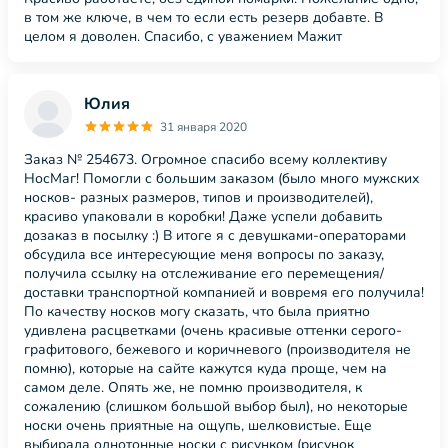
в том же ключе, в чем то если есть резерв добавте. В
целом я доволен. Спасибо, с уважением Мажит
Юлия
31 января 2020
Заказ № 254673. Огромное спасибо всему коллективу
НосМаг! Помогли с большим заказом (было много мужских
носков- разных размеров, типов и производителей),
красиво упаковали в коробки! Даже успели добавить
дозаказ в посылку :) В итоге я с девушками-операторами
обсудила все интересующие меня вопросы по заказу,
получила ссылку на отслеживание его перемещения/
доставки транспортной компанией и вовремя его получила!
По качеству носков могу сказать, что была приятно
удивлена расцветками (очень красивые оттенки серого-
графитового, бежевого и коричневого (производителя не
помню), которые на сайте кажутся куда проще, чем на
самом деле. Опять же, не помню производителя, к
сожалению (слишком большой выбор был), но некоторые
носки очень приятные на ощупь, шелковистые. Еще
выбирала однотонные носки с рисунком (рисунок