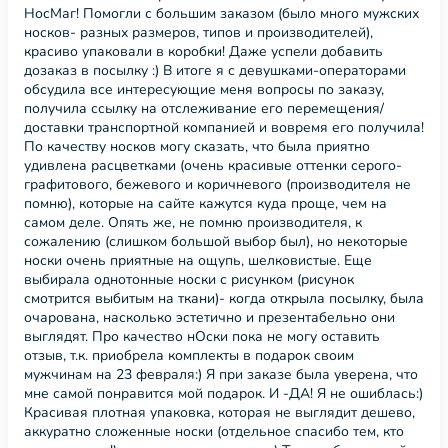
НосМаг! Помогли с большим заказом (было много мужских
носков- разных размеров, типов и производителей),
красиво упаковали в коробки! Даже успели добавить
дозаказ в посылку :) В итоге я с девушками-операторами
обсудила все интересующие меня вопросы по заказу,
получила ссылку на отслеживание его перемещения/
доставки транспортной компанией и вовремя его получила!
По качеству носков могу сказать, что была приятно
удивлена расцветками (очень красивые оттенки серого-
графитового, бежевого и коричневого (производителя не
помню), которые на сайте кажутся куда проще, чем на
самом деле. Опять же, не помню производителя, к
сожалению (слишком большой выбор был), но некоторые
носки очень приятные на ощупь, шелковистые. Еще
выбирала однотонные носки с рисунком (рисунок
смотрится выбитым на ткани)- когда открыла посылку, была
очарована, насколько эстетично и презентабельно они
выглядят. Про качество нОски пока не могу оставить
отзыв, т.к. приобрела комплекты в подарок своим
мужчинам на 23 февраля:) Я при заказе была уверена, что
мне самой понравится мой подарок. И -ДА! Я не ошиблась:)
Красивая плотная упаковка, которая не выглядит дешево,
аккуратно сложенные носки (отдельное спасибо тем, кто