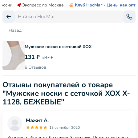
России
Экспресс по Москве
Клуб НосМаг - Цены как опт
Назад
Мужские носки с сеточкой ХОХ
131 ₽
247 ₽
6 Отзывов
Отзывы покупателей о товаре
"Мужские носки с сеточкой ХОХ X-
1128, БЕЖЕВЫЕ"
Мажит А.
13 сентября 2020
Красиво работаете, без единой помарки. Пожелание одно,