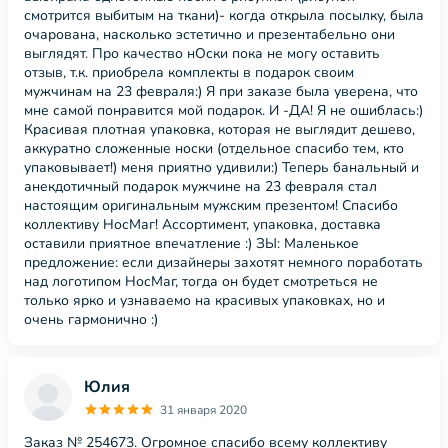
смотрится выбитым на ткани)- когда открыла посылку, была
очарована, насколько эстетично и презентабельно они
выглядят. Про качество нОски пока не могу оставить
отзыв, т.к. приобрела комплекты в подарок своим
мужчинам на 23 февраля:) Я при заказе была уверена, что
мне самой понравится мой подарок. И -ДА! Я не ошиблась:)
Красивая плотная упаковка, которая не выглядит дешево,
аккуратно сложенные носки (отдельное спасибо тем, кто
упаковывает!) меня приятно удивили:) Теперь банальный и
анекдотичный подарок мужчине на 23 февраля стал
настоящим оригинальным мужским презентом! Спасибо
коллективу НосМаг! Ассортимент, упаковка, доставка
оставили приятное впечатление :) ЗЫ: Маленькое
предложение: если дизайнеры захотят немного поработать
над логотипом НосМаг, тогда он будет смотреться не
только ярко и узнаваемо на красивых упаковках, но и
очень гармонично :)
Юлия
31 января 2020
Заказ № 254673. Огромное спасибо всему коллективу