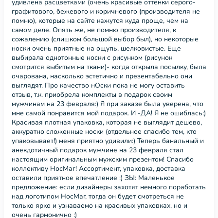
удивлена расцветками (очень красивые оттенки серого-
графитового, бежевого и коричневого (производителя не
помню), которые на сайте кажутся куда проще, чем на
самом деле. Опять же, не помню производителя, к
сожалению (слишком большой выбор был), но некоторые
носки очень приятные на ощупь, шелковистые. Еще
выбирала однотонные носки с рисунком (рисунок
смотрится выбитым на ткани)- когда открыла посылку, была
очарована, насколько эстетично и презентабельно они
выглядят. Про качество нОски пока не могу оставить
отзыв, т.к. приобрела комплекты в подарок своим
мужчинам на 23 февраля:) Я при заказе была уверена, что
мне самой понравится мой подарок. И -ДА! Я не ошиблась:)
Красивая плотная упаковка, которая не выглядит дешево,
аккуратно сложенные носки (отдельное спасибо тем, кто
упаковывает!) меня приятно удивили:) Теперь банальный и
анекдотичный подарок мужчине на 23 февраля стал
настоящим оригинальным мужским презентом! Спасибо
коллективу НосМаг! Ассортимент, упаковка, доставка
оставили приятное впечатление :) ЗЫ: Маленькое
предложение: если дизайнеры захотят немного поработать
над логотипом НосМаг, тогда он будет смотреться не
только ярко и узнаваемо на красивых упаковках, но и
очень гармонично :)