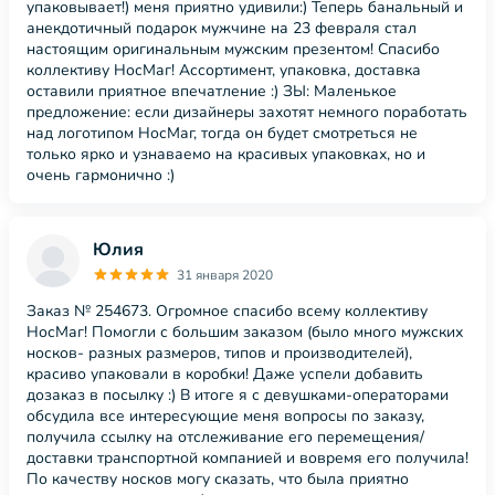
упаковывает!) меня приятно удивили:) Теперь банальный и
анекдотичный подарок мужчине на 23 февраля стал
настоящим оригинальным мужским презентом! Спасибо
коллективу НосМаг! Ассортимент, упаковка, доставка
оставили приятное впечатление :) ЗЫ: Маленькое
предложение: если дизайнеры захотят немного поработать
над логотипом НосМаг, тогда он будет смотреться не
только ярко и узнаваемо на красивых упаковках, но и
очень гармонично :)
Юлия
31 января 2020
Заказ № 254673. Огромное спасибо всему коллективу
НосМаг! Помогли с большим заказом (было много мужских
носков- разных размеров, типов и производителей),
красиво упаковали в коробки! Даже успели добавить
дозаказ в посылку :) В итоге я с девушками-операторами
обсудила все интересующие меня вопросы по заказу,
получила ссылку на отслеживание его перемещения/
доставки транспортной компанией и вовремя его получила!
По качеству носков могу сказать, что была приятно