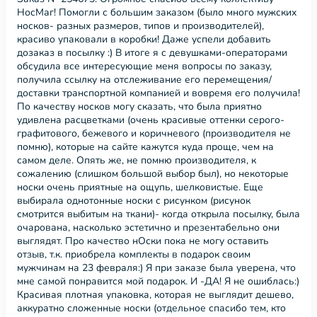
НосМаг! Помогли с большим заказом (было много мужских
носков- разных размеров, типов и производителей),
красиво упаковали в коробки! Даже успели добавить
дозаказ в посылку :) В итоге я с девушками-операторами
обсудила все интересующие меня вопросы по заказу,
получила ссылку на отслеживание его перемещения/
доставки транспортной компанией и вовремя его получила!
По качеству носков могу сказать, что была приятно
удивлена расцветками (очень красивые оттенки серого-
графитового, бежевого и коричневого (производителя не
помню), которые на сайте кажутся куда проще, чем на
самом деле. Опять же, не помню производителя, к
сожалению (слишком большой выбор был), но некоторые
носки очень приятные на ощупь, шелковистые. Еще
выбирала однотонные носки с рисунком (рисунок
смотрится выбитым на ткани)- когда открыла посылку, была
очарована, насколько эстетично и презентабельно они
выглядят. Про качество нОски пока не могу оставить
отзыв, т.к. приобрела комплекты в подарок своим
мужчинам на 23 февраля:) Я при заказе была уверена, что
мне самой понравится мой подарок. И -ДА! Я не ошиблась:)
Красивая плотная упаковка, которая не выглядит дешево,
аккуратно сложенные носки (отдельное спасибо тем, кто