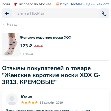
России
Экспресс по Москве
Клуб НосМаг - Цены как опт
Назад
Женские короткие носки ХОХ
123 ₽
235 ₽
1 Отзыв
Отзывы покупателей о товаре
"Женские короткие носки ХОХ G-
3R13, КРЕМОВЫЕ"
Юлия
12 декабря 2019
Заказывала мужские и женские новогодние носки.