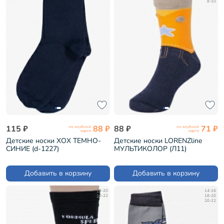
8-10
115 ₽
88 ₽
88 ₽
71 ₽
по клубной
по клубной
карте
карте
Детские носки ХОХ ТЕМНО-
Детские носки LORENZline
СИНИЕ (d-1227)
МУЛЬТИКОЛОР (Л11)
Добавить в корзину
Добавить в корзину
18-20
14-16
20-22
18-20
20-22