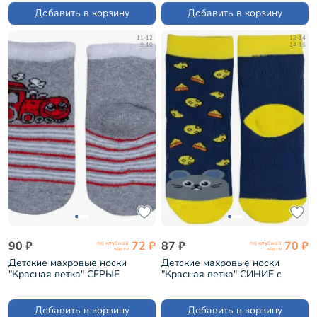
Добавить в корзину
Добавить в корзину
11-12
12-14
9-10
14-16
90 ₽
72 ₽
87 ₽
70 ₽
по клубной
по клубной
карте
карте
Детские махровые носки
Детские махровые носки
"Красная ветка" СЕРЫЕ
"Красная ветка" СИНИЕ с
(М-650)
желтым (С-653)
Добавить в корзину
Добавить в корзину