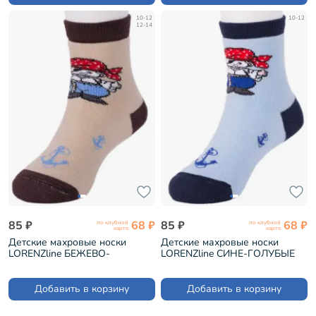
10-12
10-12
12-14
85 ₽
68 ₽
85 ₽
68 ₽
по клубной
по клубной
карте
карте
Детские махровые носки
Детские махровые носки
LORENZline БЕЖЕВО-
LORENZline СИНЕ-ГОЛУБЫЕ
КОРИЧНЕВЫЕ (Л52)
(Л52)
Добавить в корзину
Добавить в корзину