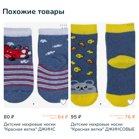
Похожие товары
11-12
14-16
9-10
80 ₽
64 ₽
95 ₽
76 ₽
по клубной
по клубной
карте
карте
Детские махровые носки
Детские махровые носки
"Красная ветка" ДЖИНС
"Красная ветка" ДЖИНСОВЫЕ
(М-650)
с желтым (С-653)