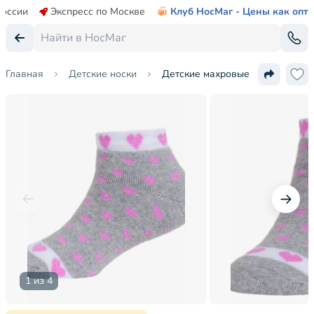
России
Экспресс по Москве
Клуб НосМаг - Цены как опт
Главная
Детские носки
Детские махровые короткие нос
1 из 4