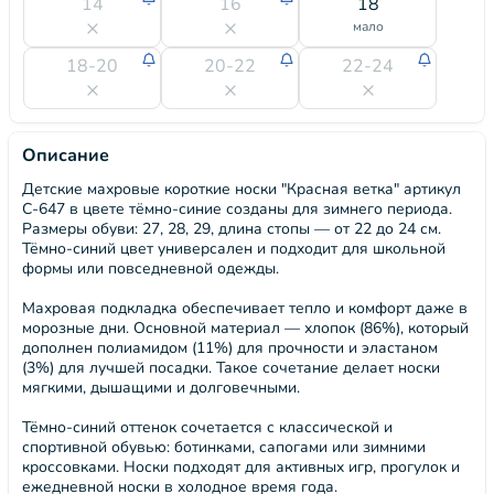
14
16
18
мало
18-20
20-22
22-24
Описание
Детские махровые короткие носки "Красная ветка" артикул
С-647 в цвете тёмно-синие созданы для зимнего периода.
Размеры обуви: 27, 28, 29, длина стопы — от 22 до 24 см.
Тёмно-синий цвет универсален и подходит для школьной
формы или повседневной одежды.
Махровая подкладка обеспечивает тепло и комфорт даже в
морозные дни. Основной материал — хлопок (86%), который
дополнен полиамидом (11%) для прочности и эластаном
(3%) для лучшей посадки. Такое сочетание делает носки
мягкими, дышащими и долговечными.
Тёмно-синий оттенок сочетается с классической и
спортивной обувью: ботинками, сапогами или зимними
кроссовками. Носки подходят для активных игр, прогулок и
ежедневной носки в холодное время года.