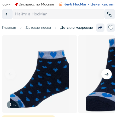
России
Экспресс по Москве
Клуб НосМаг - Цены как опт
Главная
Детские носки
Детские махровые короткие нос
1 из 4