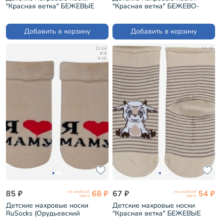
"Красная ветка" БЕЖЕВЫЕ
"Красная ветка" БЕЖЕВО-
(Д-650)
КОРИЧНЕВЫЕ (Д-650)
Добавить в корзину
Добавить в корзину
12-14
14-16
8-9
9-10
85 ₽
68 ₽
67 ₽
54 ₽
по клубной
по клубной
карте
карте
Детские махровые носки
Детские махровые носки
RuSocks (Орудьевский
"Красная ветка" БЕЖЕВЫЕ