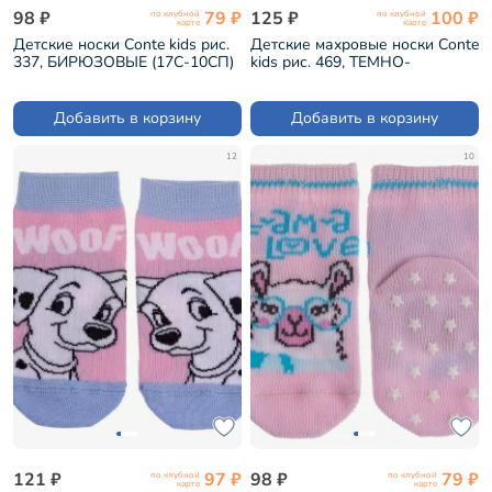
98 ₽
79 ₽
125 ₽
100 ₽
по клубной
по клубной
карте
карте
Детские носки Conte kids рис.
Детские махровые носки Conte
337, БИРЮЗОВЫЕ (17С-10СП)
kids рис. 469, ТЕМНО-
БИРЮЗОВЫЕ (7С-53СП)
Добавить в корзину
Добавить в корзину
12
10
121 ₽
97 ₽
98 ₽
79 ₽
по клубной
по клубной
карте
карте