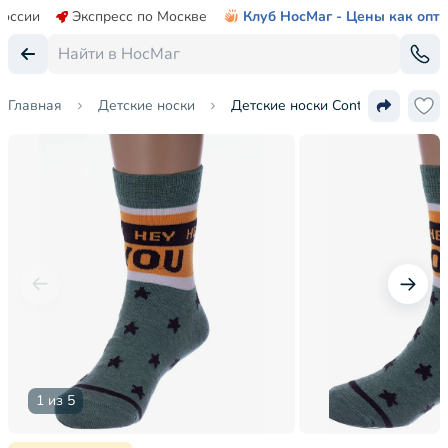
России
Экспресс по Москве
Клуб НосМаг - Цены как опт
Главная
Детские носки
Детские носки Conte kids
1 из 5