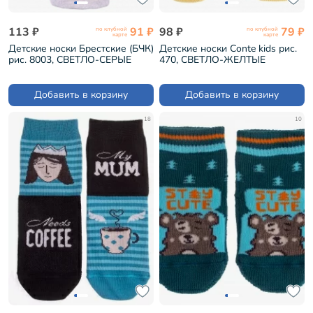
113 ₽
91 ₽
98 ₽
79 ₽
по клубной
по клубной
карте
карте
Детские носки Брестские (БЧК)
Детские носки Conte kids рис.
рис. 8003, СВЕТЛО-СЕРЫЕ
470, СВЕТЛО-ЖЕЛТЫЕ
МЕЛАНЖ (20С3079)
(7С-54СП)
Добавить в корзину
Добавить в корзину
18
10