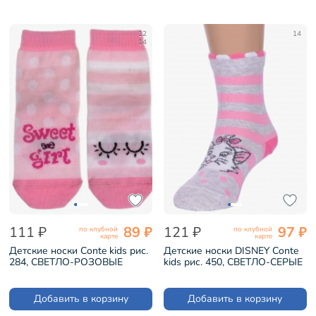
12
14
14
111 ₽
89 ₽
121 ₽
97 ₽
по клубной
по клубной
карте
карте
Детские носки Conte kids рис.
Детские носки DISNEY Conte
284, СВЕТЛО-РОЗОВЫЕ
kids рис. 450, СВЕТЛО-СЕРЫЕ
(17С-10СП)
С РОЗОВЫМ (17С-126/1СПМ)
Добавить в корзину
Добавить в корзину