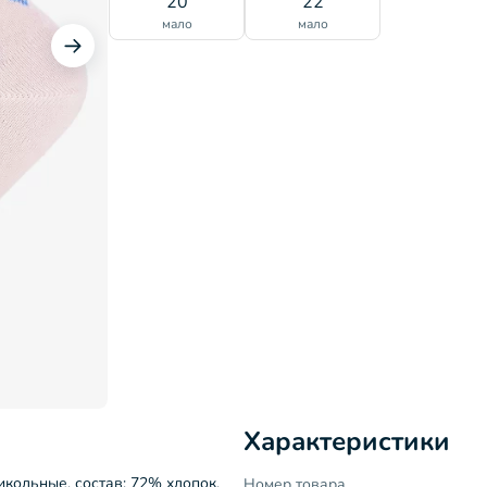
20
22
мало
мало
Характеристики
икольные, состав: 72% хлопок,
Номер товара