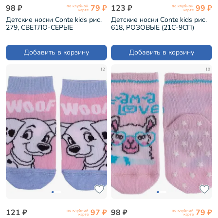
98 ₽
79 ₽
123 ₽
99 ₽
по клубной
по клубной
карте
карте
Детские носки Conte kids рис.
Детские носки Conte kids рис.
279, СВЕТЛО-СЕРЫЕ
618, РОЗОВЫЕ (21С-9СП)
(17С-10СП)
Добавить в корзину
Добавить в корзину
12
10
121 ₽
97 ₽
98 ₽
79 ₽
по клубной
по клубной
карте
карте