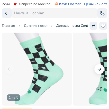
России
Экспресс по Москве
Клуб НосМаг - Цены как опт
Главная
Детские носки
Детские носки Conte kids
1 из 5