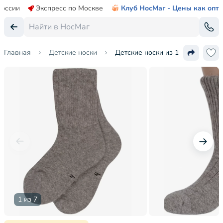
России
Экспресс по Москве
Клуб НосМаг - Цены как опт
Главная
Детские носки
Детские носки из 100% монголь
1 из 7