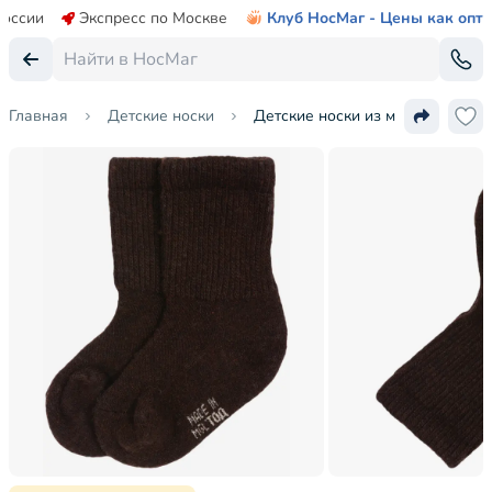
России
Экспресс по Москве
Клуб НосМаг - Цены как опт
Главная
Детские носки
Детские носки из монгольской 