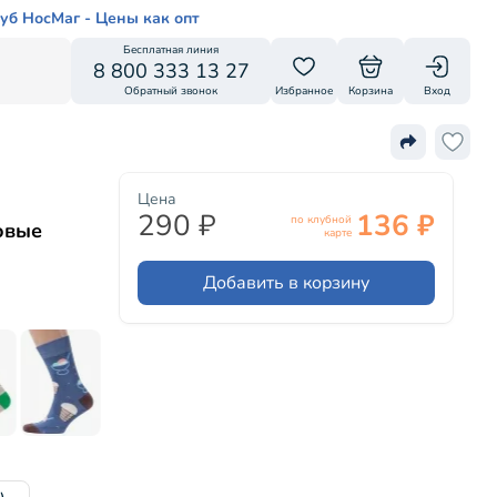
уб НосМаг - Цены как опт
Бесплатная линия
8 800 333 13 27
Обратный звонок
Избранное
Корзина
Вход
Цена
290 ₽
136 ₽
по клубной
овые
карте
Добавить в корзину