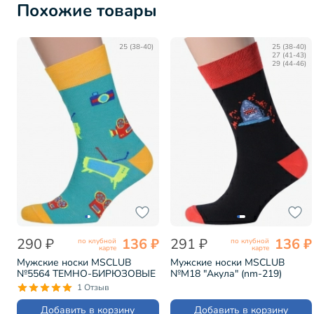
Похожие товары
25 (38-40)
25 (38-40)
27 (41-43)
29 (44-46)
290 ₽
136 ₽
291 ₽
136 ₽
по клубной
по клубной
карте
карте
Мужские носки MSCLUB
Мужские носки MSCLUB
№5564 ТЕМНО-БИРЮЗОВЫЕ
№М18 "Акула" (nm-219)
(ВиМ-57Э)
1 Отзыв
Добавить в корзину
Добавить в корзину