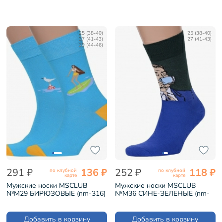
25 (38-40)
25 (38-40)
27 (41-43)
27 (41-43)
29 (44-46)
291 ₽
136 ₽
252 ₽
118 ₽
по клубной
по клубной
карте
карте
Мужские носки MSCLUB
Мужские носки MSCLUB
№М29 БИРЮЗОВЫЕ (nm-316)
№М36 СИНЕ-ЗЕЛЕНЫЕ (nm-
398)
Добавить в корзину
Добавить в корзину