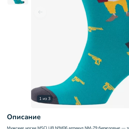
1 из 3
Описание
Мужские носки MSCLUB №М06 артикул NM-79 бирюзовые — эт