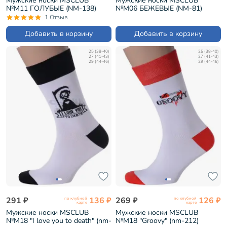
Мужские носки MSCLUB
Мужские носки MSCLUB
№М11 ГОЛУБЫЕ (NM-138)
№М06 БЕЖЕВЫЕ (NM-81)
1 Отзыв
Добавить в корзину
Добавить в корзину
25 (38-40)
25 (38-40)
27 (41-43)
27 (41-43)
29 (44-46)
29 (44-46)
291 ₽
136 ₽
269 ₽
126 ₽
по клубной
по клубной
карте
карте
Мужские носки MSCLUB
Мужские носки MSCLUB
№М18 "I love you to death" (nm-
№М18 "Groovy" (nm-212)