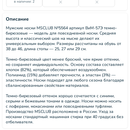
в наличии: 2
Описание
Мужские носки MSCLUB №5564 артикул ВиМ-57Э темно-
бирюзовые — модель для повседневной носки. Средняя
высота и классический шов на мыске делают их
универсальным выбором. Размеры рассчитаны на обувь от
38 до 46, длина стопы — 25, 27 или 29 см.
Темно-бирюзовый цвет менее броский, чем яркие оттенки,
но сохраняет индивидуальность. Основу состава составляет
хлопок (82%), который обеспечивает воздухообмен.
Полиамид (15%) добавляет прочности, а эластан (3%) —
эластичности. Носки подходят для любого сезона благодаря
сбалансированным свойствам материалов.
Темно-бирюзовый оттенок хорошо сочетается с синими,
серыми и бежевыми тонами в одежде. Носки можно носить
с лоферами, мокасинами или повседневными туфлями.
Производство MSCLUB расположено в России. Уход за
носками стандартный: машинная стирка при 40 градусах без
отбеливателя.