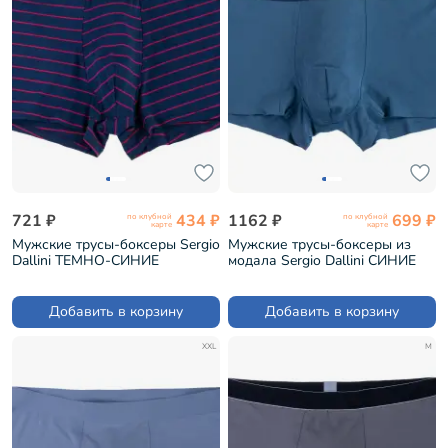
721 ₽
434 ₽
1162 ₽
699 ₽
по клубной
по клубной
карте
карте
Мужские трусы-боксеры Sergio
Мужские трусы-боксеры из
Dallini ТЕМНО-СИНИЕ
модала Sergio Dallini СИНИЕ
(SG2930-3)
(SD2901-4)
Добавить в корзину
Добавить в корзину
XXL
M