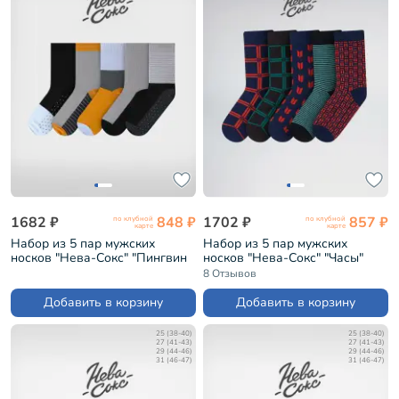
1682 ₽
848 ₽
1702 ₽
857 ₽
по клубной
по клубной
карте
карте
Набор из 5 пар мужских
Набор из 5 пар мужских
носков "Нева-Сокс" "Пингвин
носков "Нева-Сокс" "Часы"
императорский" (НС-5-НМ47)
(НС-5-НМ212)
8 Отзывов
Добавить в корзину
Добавить в корзину
25 (38-40)
25 (38-40)
27 (41-43)
27 (41-43)
29 (44-46)
29 (44-46)
31 (46-47)
31 (46-47)