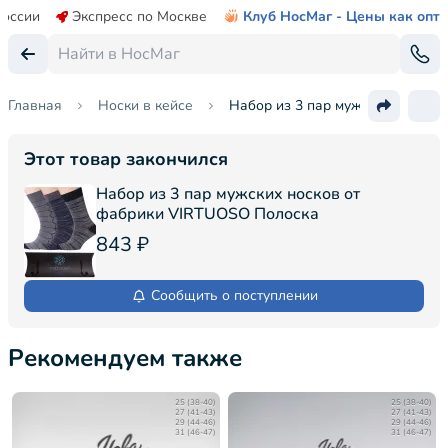
России
Экспресс по Москве
Клуб НосМаг - Цены как опт
Главная
Носки в кейсе
Набор из 3 пар мужских носков
Этот товар закончился
Набор из 3 пар мужских носков от
фабрики VIRTUOSO Полоска
843 ₽
Сообщить о поступлении
Рекомендуем также
25 (38-40)
25 (38-40)
27 (41-43)
27 (41-43)
29 (44-46)
29 (44-46)
31 (46-47)
31 (46-47)