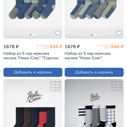
1678 ₽
846 ₽
1678 ₽
846 ₽
по клубной
по клубной
карте
карте
Набор из 5 пар мужских
Набор из 5 пар мужских
носков "Нева-Сокс" "Стручок
носков "Нева-Сокс"
гороха" (НС-5-НМ54)
"Полосатый крыжовник"
(НС-5-НМ54)
Добавить в корзину
Добавить в корзину
25 (38-40)
25 (38-40)
27 (41-43)
27 (41-43)
29 (44-46)
29 (44-46)
31 (46-47)
31 (46-47)