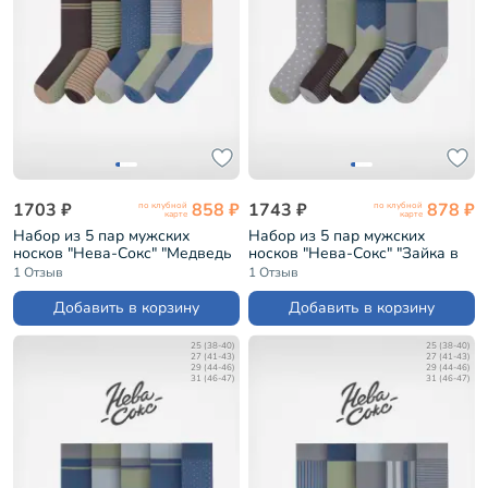
1703 ₽
858 ₽
1743 ₽
878 ₽
по клубной
по клубной
карте
карте
Набор из 5 пар мужских
Набор из 5 пар мужских
носков "Нева-Сокс" "Медведь
носков "Нева-Сокс" "Зайка в
в лесу" (НС-5-НМ50)
лесу" (НС-5-НМ50)
1 Отзыв
1 Отзыв
Добавить в корзину
Добавить в корзину
25 (38-40)
25 (38-40)
27 (41-43)
27 (41-43)
29 (44-46)
29 (44-46)
31 (46-47)
31 (46-47)