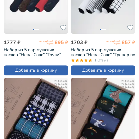
1777 ₽
895 ₽
1703 ₽
857 ₽
по клубной
по клубной
карте
карте
Набор из 5 пар мужских
Набор из 5 пар мужских
носков "Нева-Сокс" "Точки"
носков "Нева-Сокс" "Тренер по
(НС-5-НМ222)
гольфу" (НС-5-НМ219)
1 Отзыв
Добавить в корзину
Добавить в корзину
25 (38-40)
25 (38-40)
27 (41-43)
27 (41-43)
29 (44-46)
29 (44-46)