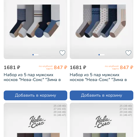
1681 ₽
847 ₽
1681 ₽
847 ₽
по клубной
по клубной
карте
карте
Набор из 5 пар мужских
Набор из 5 пар мужских
носков "Нева-Сокс" "Зима в
носков "Нева-Сокс" "Зима в
городе" (НС-5-НМ46)
деревне" (НС-5-НМ46)
Добавить в корзину
Добавить в корзину
25 (38-40)
25 (38-40)
27 (41-43)
27 (41-43)
29 (44-46)
29 (44-46)
31 (46-47)
31 (46-47)