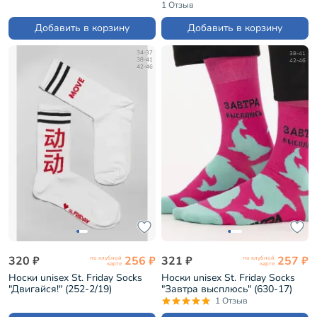
1 Отзыв
Добавить в корзину
Добавить в корзину
34-37
38-41
38-41
42-46
42-46
320 ₽
256 ₽
321 ₽
257 ₽
по клубной
по клубной
карте
карте
Носки unisex St. Friday Socks
Носки unisex St. Friday Socks
"Двигайся!" (252-2/19)
"Завтра высплюсь" (630-17)
1 Отзыв