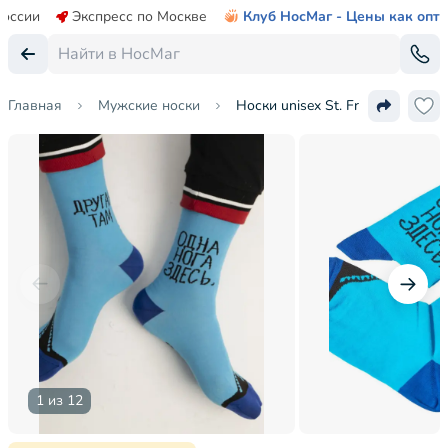
России
Экспресс по Москве
Клуб НосМаг - Цены как опт
Главная
Мужские носки
Носки unisex St. Friday Socks
1 из 12