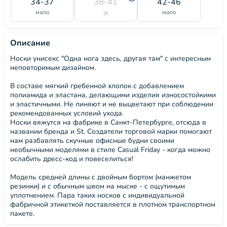
34-37
38-41
42-46
мало
мало
Описание
Носки унисекс "Одна нога здесь, другая там" с интересным
неповторимым дизайном.
В составе мягкий гребенной хлопок с добавлением
полиамида и эластана, делающими изделия износостойкими
и эластичными. Не линяют и не выцветают при соблюдении
рекомендованных условий ухода.
Носки вяжутся на фабрике в Санкт-Петербурге, отсюда в
названии бренда и St. Создатели торговой марки помогают
нам разбавлять скучные офисные будни своими
необычными моделями в стиле Casual Friday - когда можно
ослабить дресс-код и повеселиться!
Модель средней длины с двойным бортом (манжетом
резинки) и с обычным швом на мыске - с ощутимым
уплотнением. Пара таких носков с индивидуальной
фабричной этикеткой поставляется в плотном транспортном
пакете.