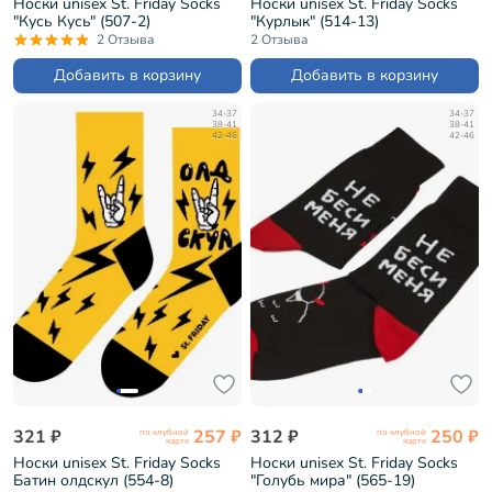
Носки unisex St. Friday Socks
Носки unisex St. Friday Socks
"Кусь Кусь" (507-2)
"Курлык" (514-13)
2 Отзыва
2 Отзыва
Добавить в корзину
Добавить в корзину
34-37
34-37
38-41
38-41
42-46
42-46
321 ₽
257 ₽
312 ₽
250 ₽
по клубной
по клубной
карте
карте
Носки unisex St. Friday Socks
Носки unisex St. Friday Socks
Батин олдскул (554-8)
"Голубь мира" (565-19)