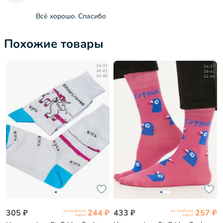
Всё хорошо. Спасибо
Похожие товары
34-37
34-37
38-41
38-41
42-46
42-46
305 ₽
244 ₽
433 ₽
257 ₽
по клубной
по клубной
карте
карте