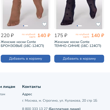
220 ₽
140 ₽
175 ₽
140 ₽
по клубной
по клубной
карте
карте
Женские носки Conte
Женские носки Conte
БРОНЗОВЫЕ (16С-124СП)
ТЕМНО-СИНИЕ (16С-124СП)
Добавить в корзину
Добавить в корзину
м лицам
Контакты
там
Адрес
г. Москва, м. Строгино, ул. Кулакова, 20 стр 1Б
8 800 333 13 27
(Бесплатная линия)