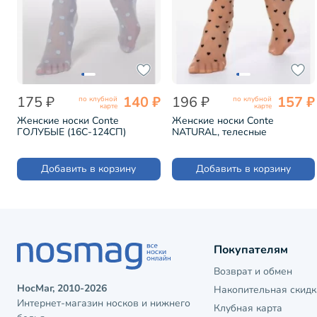
175 ₽
140 ₽
196 ₽
157 ₽
по клубной
по клубной
карте
карте
Женские носки Conte
Женские носки Conte
ГОЛУБЫЕ (16С-124СП)
NATURAL, телесные
(19С-111СП)
Добавить в корзину
Добавить в корзину
Покупателям
Возврат и обмен
НосМаг, 2010-2026
Накопительная скидк
Интернет-магазин носков и нижнего
Клубная карта