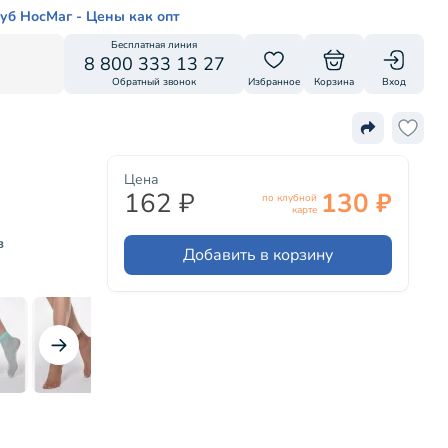
уб НосМаг - Цены как опт
Бесплатная линия
8 800 333 13 27
Обратный звонок
Избранное
Корзина
Вход
Цена
162 ₽
130 ₽
по клубной
карте
в
Добавить в корзину