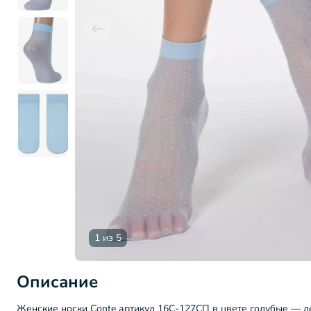
1 из 5
Описание
Женские носки Conte артикул 16С-127СП в цвете голубые — л