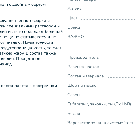
е и с двойным бортом
Артикул
Цвет
кокачественного сырья и
тки специальным раствором и
Бренд
елия из него обладают большей
ВАЖНО
е вещи не скатываются и не
ой тканью. Из-за тонкости
воздухопроницаемость, за счет
летнюю жару. В состав также
Производитель
изделия. Процентное
иамид.
Резинка носков
Состав материала
Шов на мыске
 поставляется в прозрачном
Сезон
Габариты упаковки, см (ДхШхВ)
Вес, кг
Зарегистрирован в системе Чест