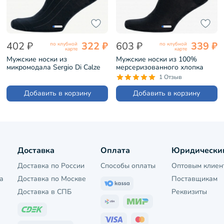
402 ₽
322 ₽
603 ₽
339 ₽
по клубной
по клубной
карте
карте
Мужские носки из
Мужские носки из 100%
микромодала Sergio Di Calze
мерсеризованного хлопка
ЧЕРНЫЕ (15SC2)
Sergio Di Calze ЧЕРНЫЕ
1 Отзыв
(15SC1)
Добавить в корзину
Добавить в корзину
Доставка
Оплата
Юридически
Доставка по России
Способы оплаты
Оптовым клиен
а
Доставка по Москве
Поставщикам
Доставка в СПБ
Реквизиты