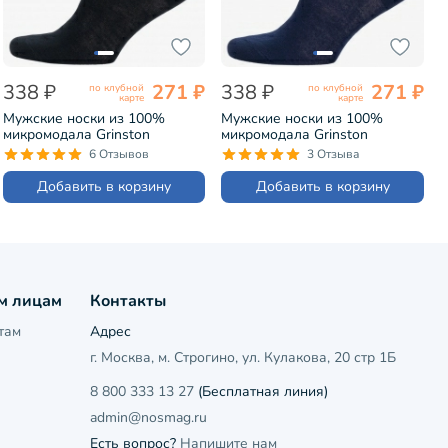
338 ₽
271 ₽
338 ₽
271 ₽
по клубной
по клубной
карте
карте
Мужские носки из 100%
Мужские носки из 100%
микромодала Grinston
микромодала Grinston
ЧЕРНЫЕ (15D7)
ТЕМНО-СИНИЕ (15D7)
6 Отзывов
3 Отзыва
Добавить в корзину
Добавить в корзину
м лицам
Контакты
там
Адрес
г. Москва, м. Строгино, ул. Кулакова, 20 стр 1Б
8 800 333 13 27
(Бесплатная линия)
admin@nosmag.ru
Есть вопрос?
Напишите нам