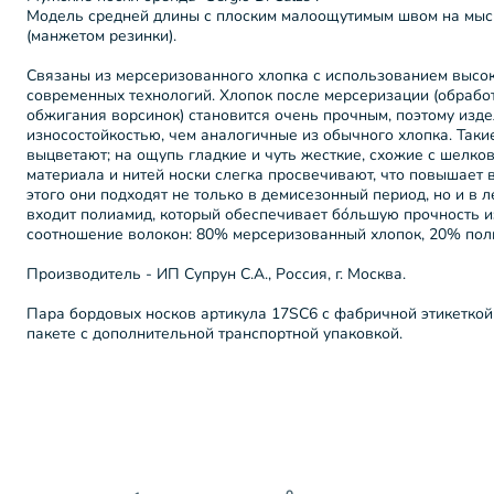
Модель средней длины с плоским малоощутимым швом на мыск
(манжетом резинки).
Связаны из мерсеризованного хлопка с использованием высо
современных технологий. Хлопок после мерсеризации (обрабо
обжигания ворсинок) становится очень прочным, поэтому изд
износостойкостью, чем аналогичные из обычного хлопка. Таки
выцветают; на ощупь гладкие и чуть жесткие, схожие с шелков
материала и нитей носки слегка просвечивают, что повышает 
этого они подходят не только в демисезонный период, но и в 
входит полиамид, который обеспечивает бóльшую прочность 
соотношение волокон: 80% мерсеризованный хлопок, 20% пол
Производитель - ИП Супрун С.А., Россия, г. Москва.
Пара бордовых носков артикула 17SC6 с фабричной этикеткой
пакете с дополнительной транспортной упаковкой.