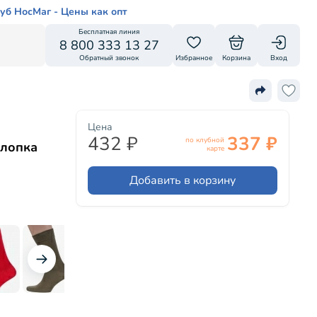
уб НосМаг - Цены как опт
Бесплатная линия
8 800 333 13 27
Обратный звонок
Избранное
Корзина
Вход
Цена
432 ₽
337 ₽
по клубной
хлопка
карте
Добавить в корзину