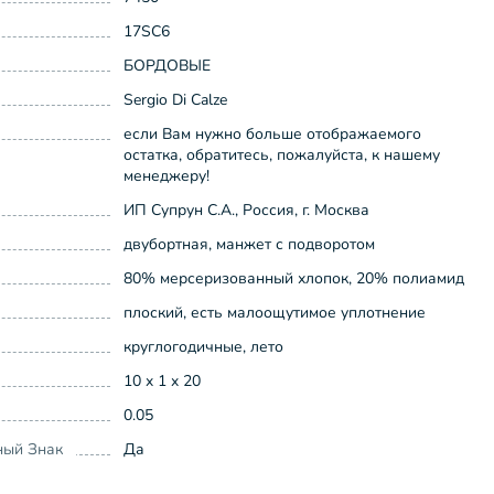
17SC6
БОРДОВЫЕ
Sergio Di Calze
если Вам нужно больше отображаемого
остатка, обратитесь, пожалуйста, к нашему
менеджеру!
ИП Супрун С.А., Россия, г. Москва
двубортная, манжет с подворотом
80% мерсеризованный хлопок, 20% полиамид
плоский, есть малоощутимое уплотнение
круглогодичные, лето
10 x 1 x 20
0.05
ный Знак
Да