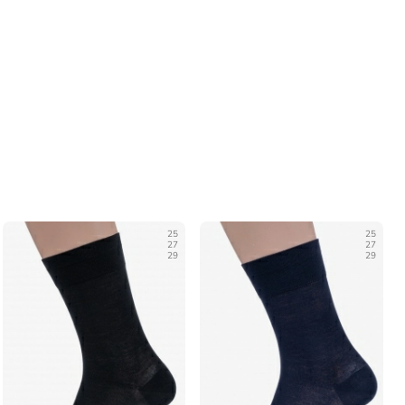
25
25
27
27
29
29