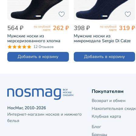
564 ₽
262 ₽
398 ₽
319 ₽
по клубной
по клубной
карте
карте
Мужские носки из
Мужские носки из
мерсеризованного хлопка
микромодала Sergio Di Calze
Grinston ЧЕРНЫЕ (15D3)
СИНИЕ (15SC2)
12 Отзывов
Добавить в корзину
Добавить в корзину
Покупателям
Возврат и обмен
НосМаг, 2010-2026
Накопительная скидк
Интернет-магазин носков и нижнего
Клубная карта
белья
Блог
Бренды